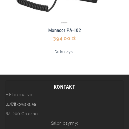
Monacor PA-102
394,00 zł
Do koszyka
KONTAKT
HiFI exclusive
ul.Witkowska 5a
62-200 Gniezno
Salon czynny: