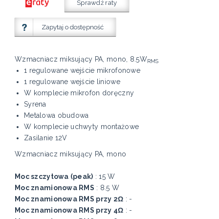
Sprawdź raty
Zapytaj o dostępność
Wzmacniacz miksujący PA, mono, 8.5W
RMS
1 regulowane wejście mikrofonowe
1 regulowane wejście liniowe
W komplecie mikrofon doręczny
Syrena
Metalowa obudowa
W komplecie uchwyty montażowe
Zasilanie 12V
Wzmacniacz miksujący PA, mono
Moc szczytowa (peak)
: 15 W
Moc znamionowa RMS
: 8.5 W
Moc znamionowa RMS przy 2Ω
: -
Moc znamionowa RMS przy 4Ω
: -