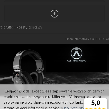
*) brutto +
koszty dostawy
Sklep internetowy SOTESHOP AI
Klikając “Zgoda” akceptujesz zapisywanie wszystkich danych
cookie na twoim urządzeniu. Kliknięcie “Odmowa” oznacza
zapisywanie tylko danych niezbędnych do funkcjonowania
strony. Więcej informacji o cookie w
polityce prywatności
.