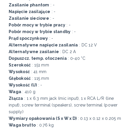
Zasilanie phantom
: -
Napięcie zasilające
: -
Zasilanie sieciowe
: -
Pobór mocy w trybie pracy
: -
Pobór mocy w trybie standby
: -
Prąd spoczynkowy
: -
Alternatywne napięcie zasilania
: DC 12 V
Alternatywne zasilanie
: DC 2 A
Dopuszcz. temp. otoczenia
: 0-40 °C
Szerokość
: 151 mm
Wysokość
: 41 mm
Głębokość
: 115 mm
Wysokość (U)
: -
Waga
: 410 g
Złącza
: 1 x 6.3 mm jack (mic input), 1 x RCA L/R (line
input), screw terminal (speakers), screw terminal (power
supply)
Wymiary opakowania (S x W x D)
: 0.13 x 0.12 x 0.205 m
Waga brutto
: 0.76 kg