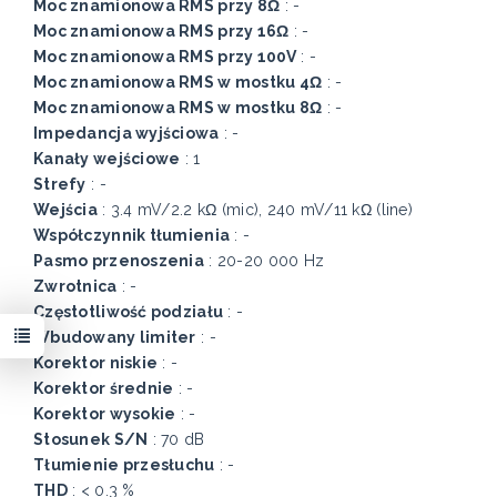
Moc znamionowa RMS przy 8Ω
: -
Moc znamionowa RMS przy 16Ω
: -
Moc znamionowa RMS przy 100V
: -
Moc znamionowa RMS w mostku 4Ω
: -
Moc znamionowa RMS w mostku 8Ω
: -
Impedancja wyjściowa
: -
Kanały wejściowe
: 1
Strefy
: -
Wejścia
: 3.4 mV/2.2 kΩ (mic), 240 mV/11 kΩ (line)
Współczynnik tłumienia
: -
Pasmo przenoszenia
: 20-20 000 Hz
Zwrotnica
: -
Częstotliwość podziału
: -
Wbudowany limiter
: -
Korektor niskie
: -
Korektor średnie
: -
Korektor wysokie
: -
Stosunek S/N
: 70 dB
Tłumienie przesłuchu
: -
THD
: < 0.3 %