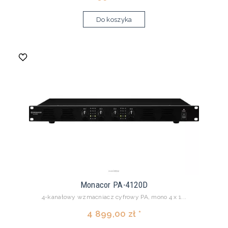
Do koszyka
Monacor PA-4120D
4-kanałowy wzmacniacz cyfrowy PA, mono 4 x 1...
4 899,00 zł *