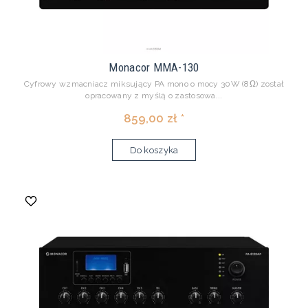
Monacor MMA-130
Cyfrowy wzmacniacz miksujący PA mono o mocy 30W (8Ω) został
opracowany z myślą o zastosowa...
859,00 zł *
Do koszyka