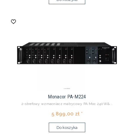
Monacor PA-M224
2-strefowy wzmacniacz matrycowy PA Moc 240W&...
5 899,00 zł *
Do koszyka