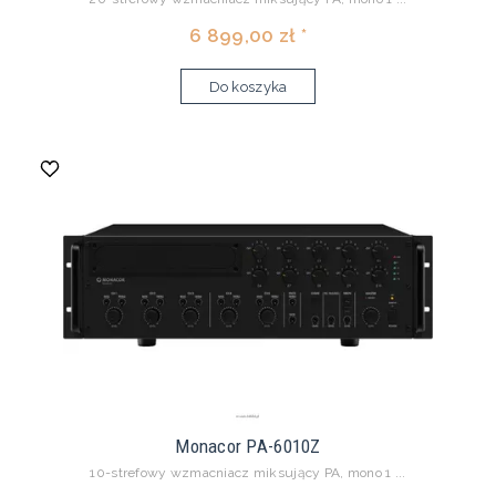
6 899,00 zł *
Do koszyka
Monacor PA-6010Z
10-strefowy wzmacniacz miksujący PA, mono 1 ...