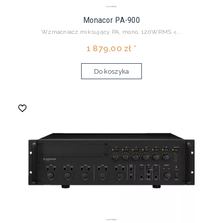
Monacor PA-900
Wzmacniacz miksujący PA, mono, 120WRMS <...
1 879,00 zł *
Do koszyka