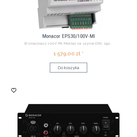
Monacor EPS30/100V-MI
Wzmacniacz 100V PA Montaż na szynie DIN, zgo...
1 579,00 zł *
Do koszyka