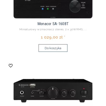
Monacor SA-160BT
Miniaturowy wzmacniacz stereo, 2 x 30WRMS, ...
1 029,00 zł *
Do koszyka