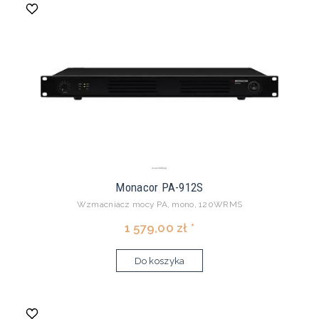
Monacor PA-912S
Wzmacniacz mocy PA, mono, 120WRMS
1 579,00 zł *
Do koszyka