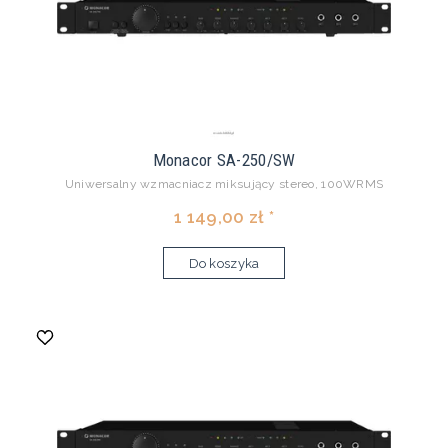
Monacor SA-250/SW
Uniwersalny wzmacniacz miksujący stereo, 100WRMS
1 149,00 zł *
Do koszyka