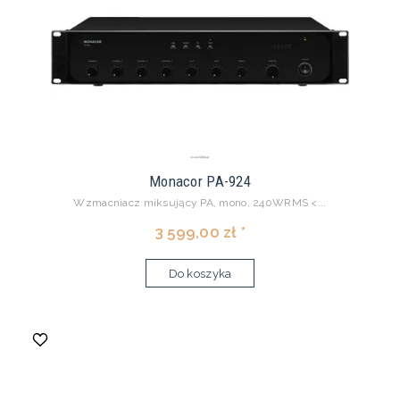
Monacor PA-924
Wzmacniacz miksujący PA, mono, 240WRMS <...
3 599,00 zł *
Do koszyka