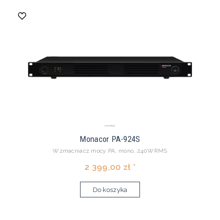
Monacor PA-924S
Wzmacniacz mocy PA, mono, 240WRMS
2 399,00 zł *
Do koszyka