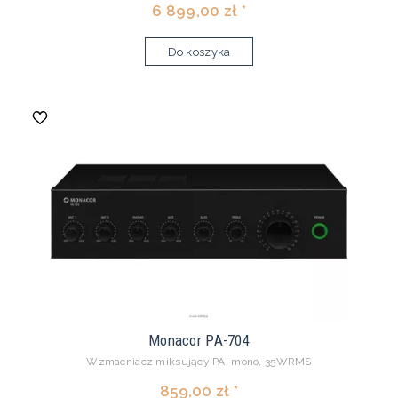
6 899,00 zł *
Do koszyka
Monacor PA-704
Wzmacniacz miksujący PA, mono, 35WRMS
859,00 zł *