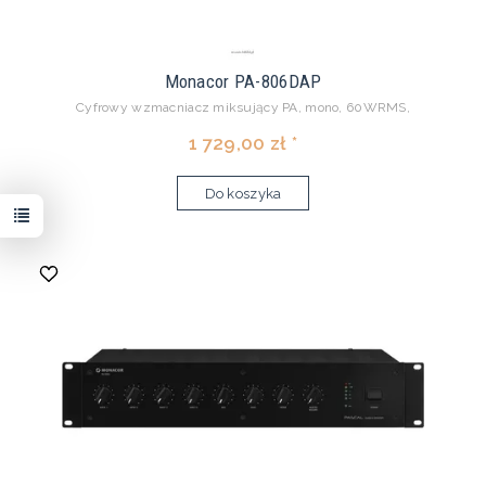
Monacor PA-806DAP
Cyfrowy wzmacniacz miksujący PA, mono, 60WRMS,
1 729,00 zł *
Do koszyka