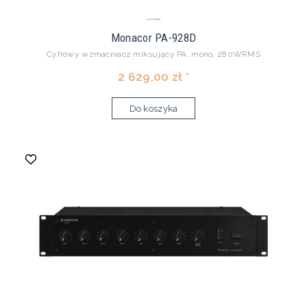
Monacor PA-928D
Cyfrowy wzmacniacz miksujący PA, mono, 280WRMS
2 629,00 zł *
Do koszyka