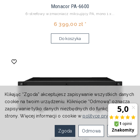
Monacor PA-6600
6-strefowy wzmacniacz miksujący PA, mono 1 x...
6 399,00 zł *
Do koszyka
Klikając “Zgoda” akceptujesz zapisywanie wszystkich danych
cookie na twoim urządzeniu. Kliknięcie “Odmowa” oznacza
zapisywanie tylko danych niezbędnych do funkcjonowania
strony. Więcej informacji o cookie w
polityce prywatności
.
Zgoda
Odmowa
Ustawienia
Monacor PA-6480