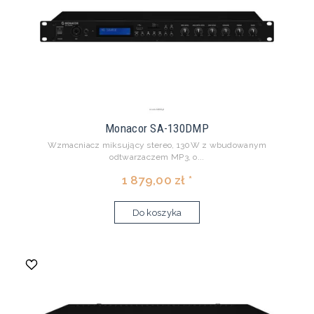
Monacor SA-130DMP
Wzmacniacz miksujący stereo, 130W z wbudowanym
odtwarzaczem MP3, o...
1 879,00 zł *
Do koszyka