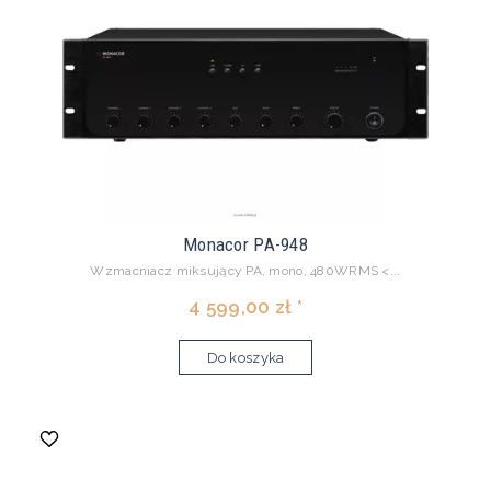
Monacor PA-948
Wzmacniacz miksujący PA, mono, 480WRMS <...
4 599,00 zł *
Do koszyka