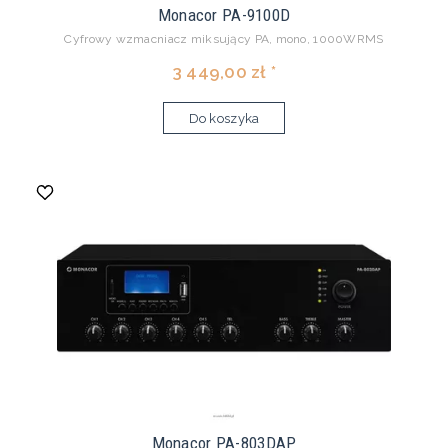
Monacor PA-9100D
Cyfrowy wzmacniacz miksujący PA, mono, 1000WRMS
3 449,00 zł *
Do koszyka
Monacor PA-803DAP