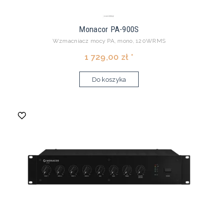
Monacor PA-900S
Wzmacniacz mocy PA, mono, 120WRMS
1 729,00 zł *
Do koszyka