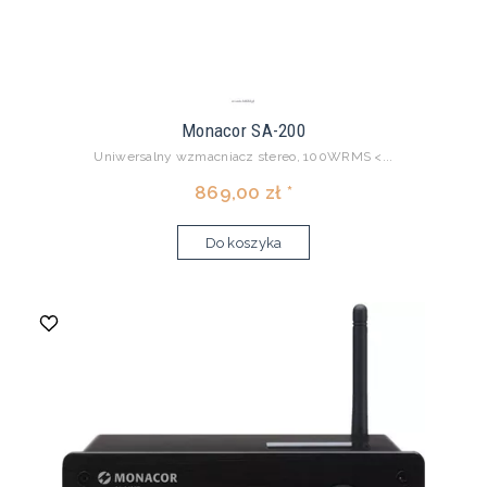
Monacor SA-200
Uniwersalny wzmacniacz stereo, 100WRMS <...
869,00 zł *
Do koszyka