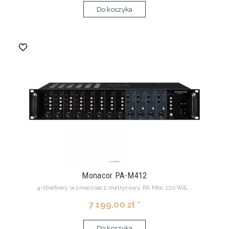
Do koszyka
Monacor PA-M412
4-strefowy wzmacniacz matrycowy PA Moc 120W&...
7 199,00 zł *
Do koszyka