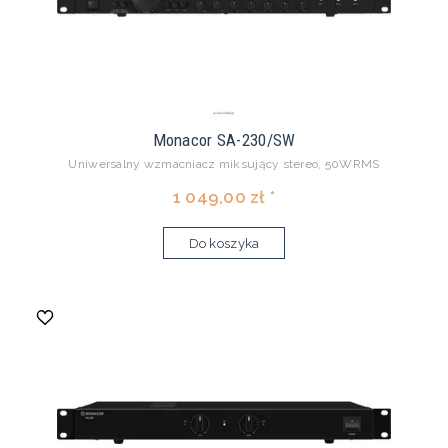
Monacor SA-230/SW
Uniwersalny wzmacniacz miksujący stereo, 50WRMS
1 049,00 zł *
Do koszyka