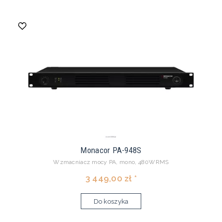
Monacor PA-948S
Wzmacniacz mocy PA, mono, 480WRMS
3 449,00 zł *
Do koszyka