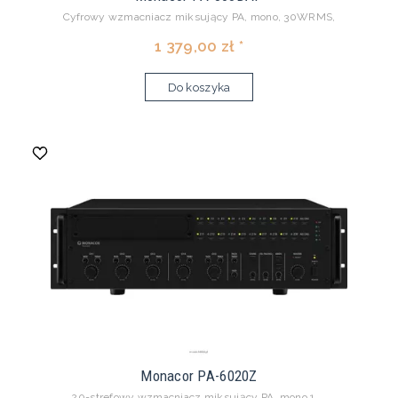
Cyfrowy wzmacniacz miksujący PA, mono, 30WRMS,
1 379,00 zł *
Do koszyka
Monacor PA-6020Z
20-strefowy wzmacniacz miksujący PA, mono 1 ...