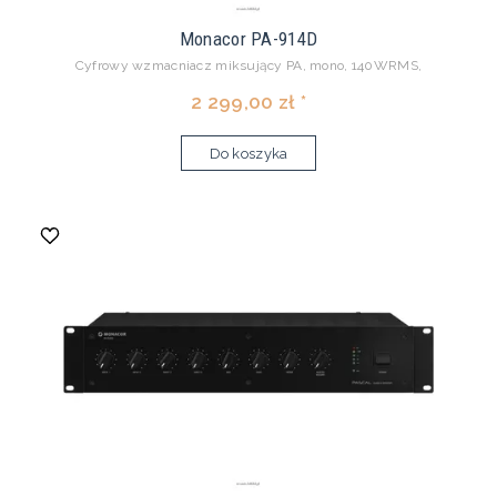
Monacor PA-914D
Cyfrowy wzmacniacz miksujący PA, mono, 140WRMS,
2 299,00 zł *
Do koszyka