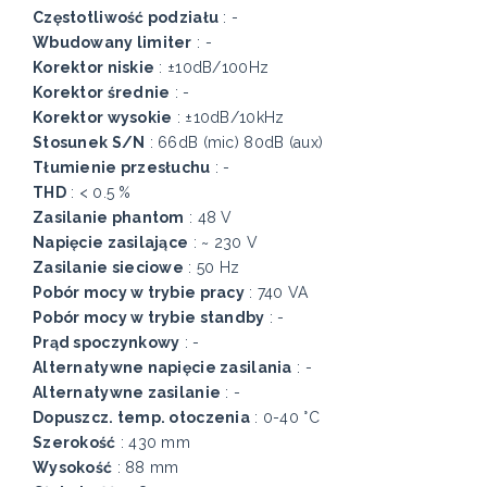
Częstotliwość podziału
: -
Wbudowany limiter
: -
Korektor niskie
: ±10dB/100Hz
Korektor średnie
: -
Korektor wysokie
: ±10dB/10kHz
Stosunek S/N
: 66dB (mic) 80dB (aux)
Tłumienie przesłuchu
: -
THD
: < 0.5 %
Zasilanie phantom
: 48 V
Napięcie zasilające
: ~ 230 V
Zasilanie sieciowe
: 50 Hz
Pobór mocy w trybie pracy
: 740 VA
Pobór mocy w trybie standby
: -
Prąd spoczynkowy
: -
Alternatywne napięcie zasilania
: -
Alternatywne zasilanie
: -
Dopuszcz. temp. otoczenia
: 0-40 °C
Szerokość
: 430 mm
Wysokość
: 88 mm