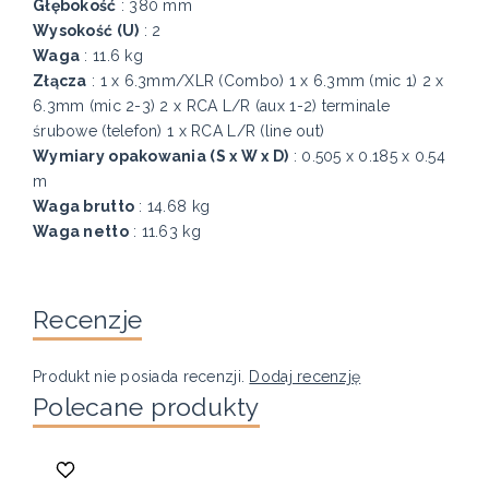
Głębokość
: 380 mm
Wysokość (U)
: 2
Waga
: 11.6 kg
Złącza
: 1 x 6.3mm/XLR (Combo) 1 x 6.3mm (mic 1) 2 x
6.3mm (mic 2-3) 2 x RCA L/R (aux 1-2) terminale
śrubowe (telefon) 1 x RCA L/R (line out)
Wymiary opakowania (S x W x D)
: 0.505 x 0.185 x 0.54
m
Waga brutto
: 14.68 kg
Waga netto
: 11.63 kg
Recenzje
Produkt nie posiada recenzji.
Dodaj recenzję
Polecane produkty