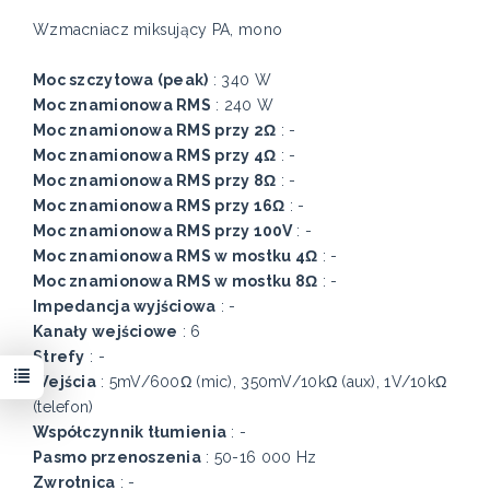
Wzmacniacz miksujący PA, mono
Moc szczytowa (peak)
: 340 W
Moc znamionowa RMS
: 240 W
Moc znamionowa RMS przy 2Ω
: -
Moc znamionowa RMS przy 4Ω
: -
Moc znamionowa RMS przy 8Ω
: -
Moc znamionowa RMS przy 16Ω
: -
Moc znamionowa RMS przy 100V
: -
Moc znamionowa RMS w mostku 4Ω
: -
Moc znamionowa RMS w mostku 8Ω
: -
Impedancja wyjściowa
: -
Kanały wejściowe
: 6
Strefy
: -
Wejścia
: 5mV/600Ω (mic), 350mV/10kΩ (aux), 1V/10kΩ
(telefon)
Współczynnik tłumienia
: -
Pasmo przenoszenia
: 50-16 000 Hz
Zwrotnica
: -