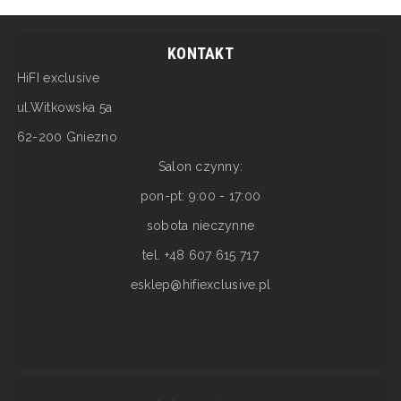
KONTAKT
HiFI exclusive
ul.Witkowska 5a
62-200 Gniezno
Salon czynny:
pon-pt: 9:00 - 17:00
sobota nieczynne
tel. +48 607 615 717
esklep@hifiexclusive.pl