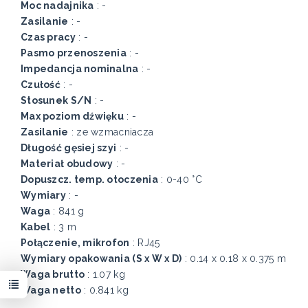
Moc nadajnika
: -
Zasilanie
: -
Czas pracy
: -
Pasmo przenoszenia
: -
Impedancja nominalna
: -
Czułość
: -
Stosunek S/N
: -
Max poziom dźwięku
: -
Zasilanie
: ze wzmacniacza
Długość gęsiej szyi
: -
Materiał obudowy
: -
Dopuszcz. temp. otoczenia
: 0-40 °C
Wymiary
: -
Waga
: 841 g
Kabel
: 3 m
Połączenie, mikrofon
: RJ45
Wymiary opakowania (S x W x D)
: 0.14 x 0.18 x 0.375 m
Waga brutto
: 1.07 kg
Waga netto
: 0.841 kg