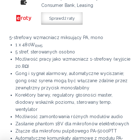
Consumer Bank, Leasing
Sprawdź raty
5-strefowy wzmacniacz miksujący PA, mono
1 x 480W
RMS
5 stref, sterowanych osobno
Możliwość pracy jako wzmacniacz 1-strefowy (wyjście
20.8Ω)
Gong i sygnał alarmowy, automatyczne wyciszanie;
gong oraz syrena mogą być włączane zdalnie przez
zewnętrzny przycisk monostabilny
Korektory barwy, regulatory głośności master,
diodowy wskaźnik poziomu, sterowany temp.
wentylator
Możliwość zamontowania różnych modułów audio
Zasilanie phantom 18V dla mikrofonów elektretowych
Złącze dla mikrofonu pulpitowego PA-5000PTT
Automatyczne komunikaty alarmowe z modułu PA-