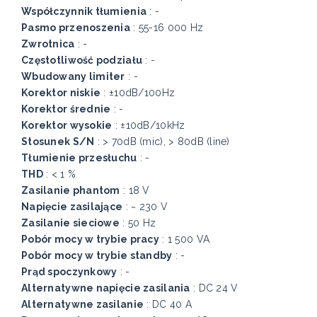
Współczynnik tłumienia
: -
Pasmo przenoszenia
: 55-16 000 Hz
Zwrotnica
: -
Częstotliwość podziału
: -
Wbudowany limiter
: -
Korektor niskie
: ±10dB/100Hz
Korektor średnie
: -
Korektor wysokie
: ±10dB/10kHz
Stosunek S/N
: > 70dB (mic), > 80dB (line)
Tłumienie przesłuchu
: -
THD
: < 1 %
Zasilanie phantom
: 18 V
Napięcie zasilające
: ~ 230 V
Zasilanie sieciowe
: 50 Hz
Pobór mocy w trybie pracy
: 1 500 VA
Pobór mocy w trybie standby
: -
Prąd spoczynkowy
: -
Alternatywne napięcie zasilania
: DC 24 V
Alternatywne zasilanie
: DC 40 A