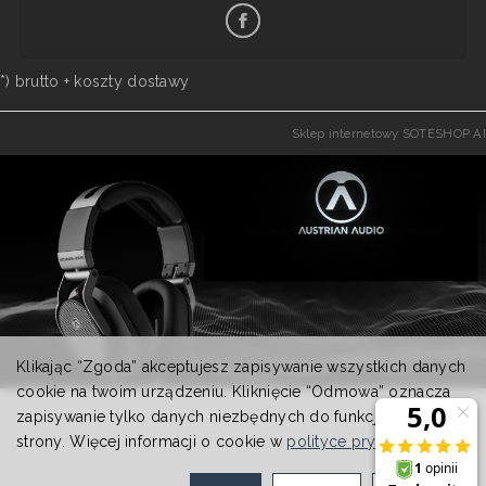
*) brutto +
koszty dostawy
Sklep internetowy SOTESHOP AI
Klikając “Zgoda” akceptujesz zapisywanie wszystkich danych
cookie na twoim urządzeniu. Kliknięcie “Odmowa” oznacza
zapisywanie tylko danych niezbędnych do funkcjonowania
strony. Więcej informacji o cookie w
polityce prywatności
.