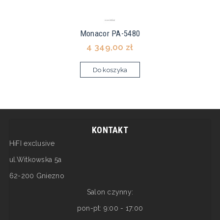
Monacor PA-5480
4 349,00 zł
Do koszyka
KONTAKT
HiFI exclusive
ul.Witkowska 5a
62-200 Gniezno
Salon czynny:
pon-pt: 9:00 - 17:00