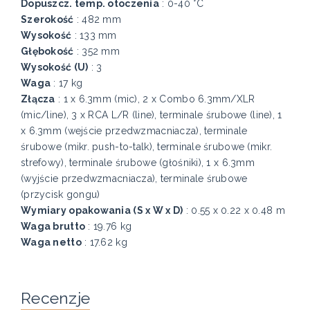
Dopuszcz. temp. otoczenia
: 0-40 °C
Szerokość
: 482 mm
Wysokość
: 133 mm
Głębokość
: 352 mm
Wysokość (U)
: 3
Waga
: 17 kg
Złącza
: 1 x 6.3mm (mic), 2 x Combo 6.3mm/XLR
(mic/line), 3 x RCA L/R (line), terminale śrubowe (line), 1
x 6.3mm (wejście przedwzmacniacza), terminale
śrubowe (mikr. push-to-talk), terminale śrubowe (mikr.
strefowy), terminale śrubowe (głośniki), 1 x 6.3mm
(wyjście przedwzmacniacza), terminale śrubowe
(przycisk gongu)
Wymiary opakowania (S x W x D)
: 0.55 x 0.22 x 0.48 m
Waga brutto
: 19.76 kg
Waga netto
: 17.62 kg
Recenzje