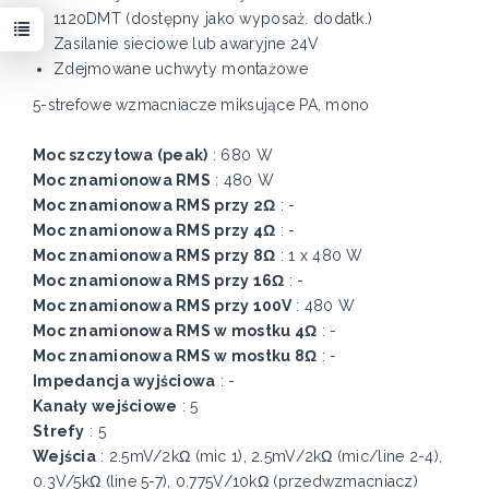
1120DMT (dostępny jako wyposaż. dodatk.)
Zasilanie sieciowe lub awaryjne 24V
Zdejmowane uchwyty montażowe
5-strefowe wzmacniacze miksujące PA, mono
Moc szczytowa (peak)
: 680 W
Moc znamionowa RMS
: 480 W
Moc znamionowa RMS przy 2Ω
: -
Moc znamionowa RMS przy 4Ω
: -
Moc znamionowa RMS przy 8Ω
: 1 x 480 W
Moc znamionowa RMS przy 16Ω
: -
Moc znamionowa RMS przy 100V
: 480 W
Moc znamionowa RMS w mostku 4Ω
: -
Moc znamionowa RMS w mostku 8Ω
: -
Impedancja wyjściowa
: -
Kanały wejściowe
: 5
Strefy
: 5
Wejścia
: 2.5mV/2kΩ (mic 1), 2.5mV/2kΩ (mic/line 2-4),
0.3V/5kΩ (line 5-7), 0.775V/10kΩ (przedwzmacniacz)