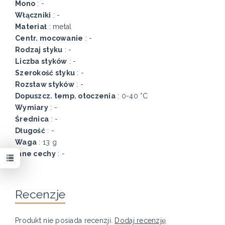
Mono
: -
Włączniki
: -
Materiał
: metal
Centr. mocowanie
: -
Rodzaj styku
: -
Liczba styków
: -
Szerokość styku
: -
Rozstaw styków
: -
Dopuszcz. temp. otoczenia
: 0-40 °C
Wymiary
: -
Średnica
: -
Długość
: -
Waga
: 13 g
Inne cechy
: -
Recenzje
Produkt nie posiada recenzji.
Dodaj recenzję