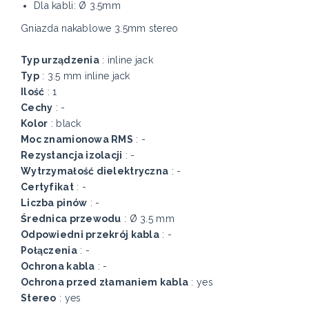
Dla kabli: Ø 3.5mm
Gniazda nakablowe 3.5mm stereo
Typ urządzenia
: inline jack
Typ
: 3.5 mm inline jack
Ilość
: 1
Cechy
: -
Kolor
: black
Moc znamionowa RMS
: -
Rezystancja izolacji
: -
Wytrzymałość dielektryczna
: -
Certyfikat
: -
Liczba pinów
: -
Średnica przewodu
: Ø 3.5 mm
Odpowiedni przekrój kabla
: -
Połączenia
: -
Ochrona kabla
: -
Ochrona przed złamaniem kabla
: yes
Stereo
: yes