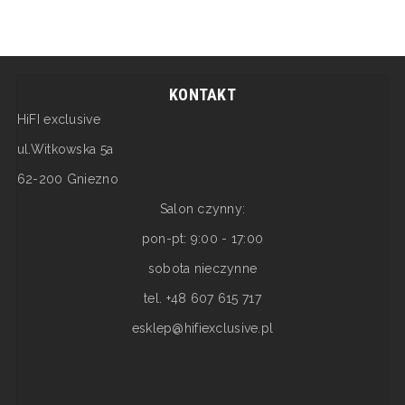
KONTAKT
HiFI exclusive
ul.Witkowska 5a
62-200 Gniezno
Salon czynny:
pon-pt: 9:00 - 17:00
sobota nieczynne
tel. +48 607 615 717
esklep@hifiexclusive.pl