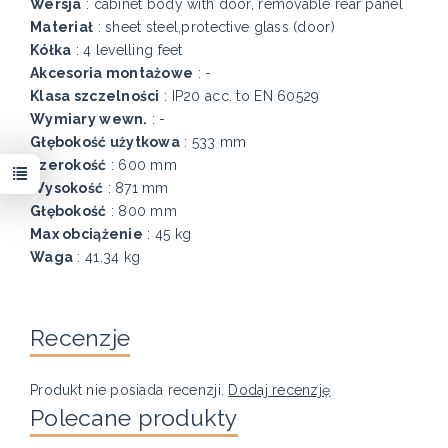
Wersja
: cabinet body with door, removable rear panel
Materiał
: sheet steel,protective glass (door)
Kółka
: 4 levelling feet
Akcesoria montażowe
: -
Klasa szczelności
: IP20 acc. to EN 60529
Wymiary wewn.
: -
Głębokość użytkowa
: 533 mm
Szerokość
: 600 mm
Wysokość
: 871 mm
Głębokość
: 800 mm
Max obciążenie
: 45 kg
Waga
: 41.34 kg
Recenzje
Produkt nie posiada recenzji.
Dodaj recenzję
Polecane produkty