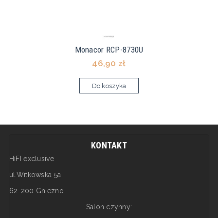
Monacor RCP-8730U
46,90 zł
Do koszyka
KONTAKT
HiFI exclusive
ul.Witkowska 5a
62-200 Gniezno
Salon czynny: