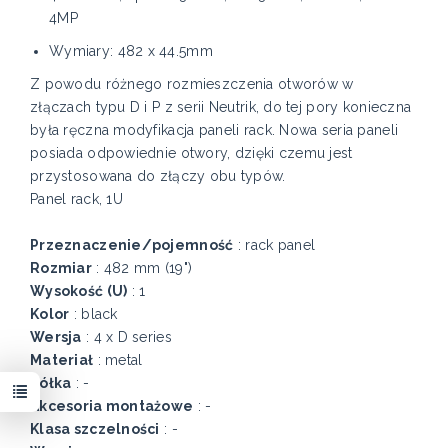
4MP
Wymiary: 482 x 44.5mm
Z powodu różnego rozmieszczenia otworów w
złączach typu D i P z serii Neutrik, do tej pory konieczna
była ręczna modyfikacja paneli rack. Nowa seria paneli
posiada odpowiednie otwory, dzięki czemu jest
przystosowana do złączy obu typów.
Panel rack, 1U
Przeznaczenie/pojemność
: rack panel
Rozmiar
: 482 mm (19")
Wysokość (U)
: 1
Kolor
: black
Wersja
: 4 x D series
Materiał
: metal
Kółka
: -
Akcesoria montażowe
: -
Klasa szczelności
: -