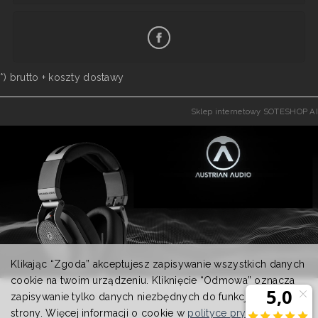
*) brutto +
koszty dostawy
Sklep internetowy SOTESHOP AI
Klikając “Zgoda” akceptujesz zapisywanie wszystkich danych
cookie na twoim urządzeniu. Kliknięcie “Odmowa” oznacza
zapisywanie tylko danych niezbędnych do funkcjonowania
strony. Więcej informacji o cookie w
polityce prywatności
.