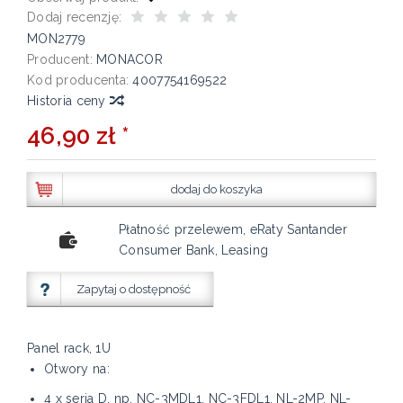
Dodaj recenzję:
MON2779
Producent:
MONACOR
Kod producenta:
4007754169522
Historia ceny
46,90 zł *
dodaj do koszyka
Płatność przelewem, eRaty Santander
Consumer Bank, Leasing
Zapytaj o dostępność
Panel rack, 1U
Otwory na:
4 x seria D, np. NC-3MDL1, NC-3FDL1, NL-2MP, NL-