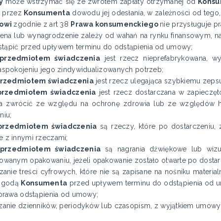
y
może wstrzymać się ze zwrotem zapłaty otrzymanej od
Kons
a przez
Konsumenta
dowodu jej odesłania, w zależności od tego, 
owi
zgodnie z art 38
Prawa konsumenckiego
nie przysługuje 
cena lub wynagrodzenie zależy od wahań na rynku finansowym, n
tąpić przed upływem terminu do odstąpienia od umowy;
przedmiotem świadczenia
jest rzecz nieprefabrykowana, w
aspokojeniu jego zindywidualizowanych potrzeb;
rzedmiotem świadczenia
jest rzecz ulegająca szybkiemu zepsuc
przedmiotem świadczenia
jest rzecz dostarczana w zapieczę
a zwrócić ze względu na ochronę zdrowia lub ze względów hig
niu;
przedmiotem świadczenia
są rzeczy, które po dostarczeniu, 
 z innymi rzeczami;
przedmiotem świadczenia
są nagrania dźwiękowe lub wiz
owanym opakowaniu, jeżeli opakowanie zostało otwarte po dostar
zanie treści cyfrowych, które nie są zapisane na nośniku material
 zgodą
Konsumenta
przed upływem terminu do odstąpienia od u
 prawa odstąpienia od umowy;
zanie dzienników, periodyków lub czasopism, z wyjątkiem umowy