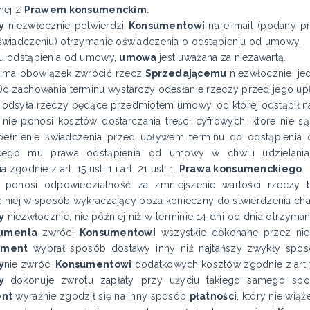
nej z
Prawem konsumenckim
.
y
niezwłocznie potwierdzi
Konsumentowi
na e-mail (podany p
wiadczeniu) otrzymanie oświadczenia o odstąpieniu od umowy.
u odstąpienia od umowy,
umowa
jest uważana za niezawartą.
ma obowiązek zwrócić rzecz
Sprzedającemu
niezwłocznie, jed
o zachowania terminu wystarczy odesłanie rzeczy przed jego u
odsyła rzeczy będące przedmiotem umowy, od której odstąpił na 
t
nie ponosi kosztów dostarczania treści cyfrowych, które nie są
ełnienie świadczenia przed upływem terminu do odstąpienia 
ącego mu prawa odstąpienia od umowy w chwili udzielania 
 zgodnie z art. 15 ust. 1 i art. 21 ust. 1.
Prawa konsumenckiego
.
ponosi odpowiedzialność za zmniejszenie wartości rzecz
z niej w sposób wykraczający poza konieczny do stwierdzenia char
y
niezwłocznie, nie później niż w terminie 14 dni od dnia otrzy
sumenta
zwróci
Konsumentowi
wszystkie dokonane przez nieg
ument
wybrał sposób dostawy inny niż najtańszy zwykły spo
y
nie zwróci
Konsumentowi
dodatkowych kosztów zgodnie z art
cy
dokonuje zwrotu zapłaty przy użyciu takiego samego s
nt
wyraźnie zgodził się na inny sposób
płatności
, który nie wią