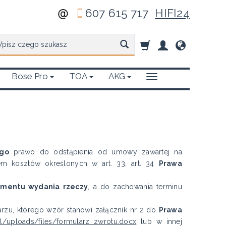
607 615 717
HIFI24
zukaj
Bose Pro
TOA
AKG
go
prawo do odstąpienia od umowy zawartej na
em kosztów określonych w art. 33, art. 34
Prawa
mentu wydania rzeczy
, a do zachowania terminu
rzu, którego wzór stanowi załącznik nr 2 do
Prawa
4.pl/uploads/files/formularz zwrotu.docx
lub w innej