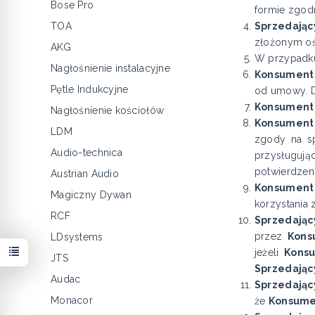
Bose Pro
formie zgod
TOA
Sprzedając
złożonym oś
AKG
W przypadk
Nagłośnienie instalacyjne
Konsument
Pętle Indukcyjne
od umowy. D
Konsument
Nagłośnienie kościołów
Konsumen
LDM
zgody na sp
Audio-technica
przysługuj
potwierdzenia
Austrian Audio
Konsument
Magiczny Dywan
korzystania 
RCF
Sprzedając
przez
Kon
LDsystems
jeżeli
Kons
JTS
Sprzedając
Audac
Sprzedają
Monacor
że
Konsume