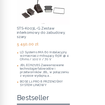
STS-K003L-G Zestaw
interkomowy do zabudowy,
szary
5 450,00 zł
LD Systems IMA 60 Instalacyjny
wzmacniacz miksujący 65W @ 4
Ohms / 100 V / 70 V
JBL EON718S Zaawansowane
technologie falowodów i
przetworników JBL, w połączeniu
z wysoce wydajną a...
BOSE L1 PRO 8 PRZENOŚNY
SYSTEM LINIOWY
Bestseller