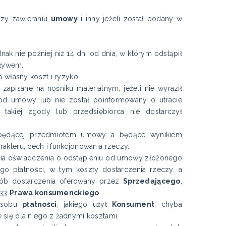
rzy zawieraniu
umowy
i inny jeżeli został podany w
nak nie później niż 14 dni od dnia, w którym odstąpił
pływem.
własny koszt i ryzyko.
 zapisane na nośniku materialnym, jeżeli nie wyraził
od umowy lub nie został poinformowany o utracie
takiej zgody lub przedsiębiorca nie dostarczył
y będącej przedmiotem umowy a będące wynikiem
akteru, cech i funkcjonowania rzeczy.
mania oświadczenia o odstąpieniu od umowy złożonego
o płatności, w tym koszty dostarczenia rzeczy, a
sób dostarczenia oferowany przez
Sprzedającego
,
 33
Prawa konsumenckiego
.
posobu
płatności
, jakiego użył
Konsument
, chyba
że się dla niego z żadnymi kosztami.