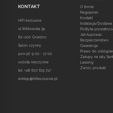
KONTAKT
O firmie
Regulamin
Kontakt
HiFI exclusive
Instalacja/Dostawa
ul.Witkowska 5a
Polityka prywatnoś
Jak kupować
62-200 Gniezno
Bezpieczeństwo
Salon czynny:
Gwarancja
Prawo do odstąpie
pon-pt: 9:00 - 17:00
Zakupy na raty San
sobota nieczynne
Leasing
Zwróć produkt
tel. +48 607 615 717
esklep@hifiexclusive.pl