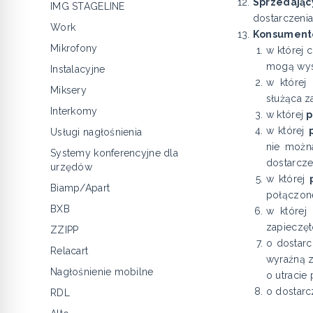
Sprzedając
IMG STAGELINE
dostarczeni
Work
Konsument
Mikrofony
w której 
mogą wys
Instalacyjne
w której
Miksery
służąca z
Interkomy
w której
p
w której
Usługi nagłośnienia
nie możn
Systemy konferencyjne dla
dostarcze
urzędów
w której
Biamp/Apart
połączone
BXB
w której
zapieczęt
ZZIPP
o dostarc
Relacart
wyraźną
Nagłośnienie mobilne
o utracie
o dostarc
RDL