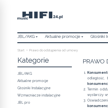
JBL/AKG
Aktualne promocje
Głośniki 
Start
Prawo do odstąpienia od umowy
Kategorie
PRAWO 
Konsument
JBL/AKG
odległość, 
Aktualne promocje
konsumenc
Głośniki Instalacyjne
Termin odst
wystarczy w
Wzmacniacze instalacyjne
Oświadczen
JBL pro
konsumenc