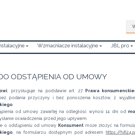
Wys
Instalacyjne
Wzmacniacze instalacyjne
JBL pro
DO ODSTĄPIENIA OD UMOWY
owi
, przysługuje na podstawie art. 27
Prawa konsumenckie
bez podania przyczyny i bez ponoszenia kosztów, z wyjątki
kiego
.
ąpienia od umowy zawartej na odległość wynosi 14 dni od
mo
ysłanie oświadczenia przed jego upływem.
ie o odstąpieniu od umowy
Konsument
może złożyć na formula
kiego
, na formularzu dostępnym pod adresem
https://hifi2