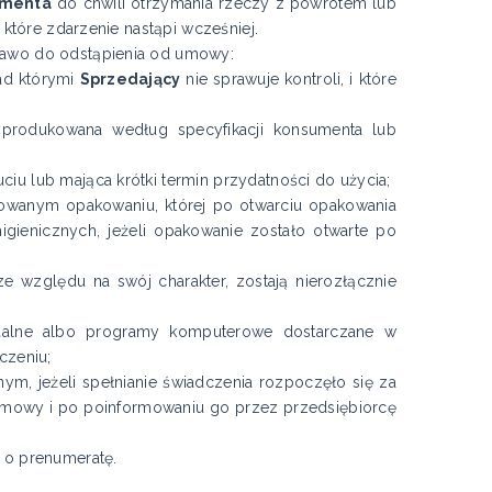
umenta
do chwili otrzymania rzeczy z powrotem lub
które zdarzenie nastąpi wcześniej.
prawo do odstąpienia od umowy:
ad którymi
Sprzedający
nie sprawuje kontroli, i które
yprodukowana według specyfikacji konsumenta lub
iu lub mająca krótki termin przydatności do użycia;
towanym opakowaniu, której po otwarciu opakowania
ienicznych, jeżeli opakowanie zostało otwarte po
ze względu na swój charakter, zostają nierozłącznie
ualne albo programy komputerowe dostarczane w
czeniu;
nym, jeżeli spełnianie świadczenia rozpoczęło się za
mowy i po poinformowaniu go przez przedsiębiorcę
 o prenumeratę.