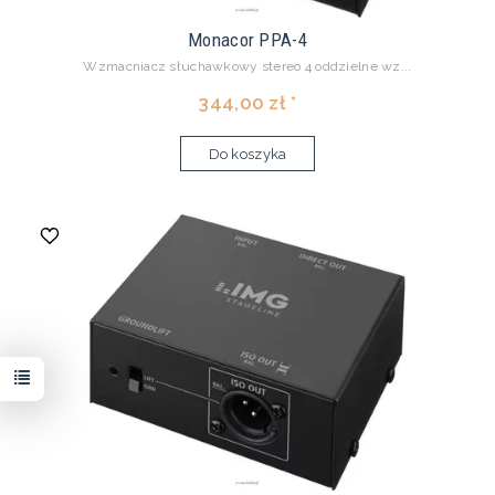
Monacor PPA-4
Wzmacniacz słuchawkowy stereo 4 oddzielne wz...
344,00 zł *
Do koszyka