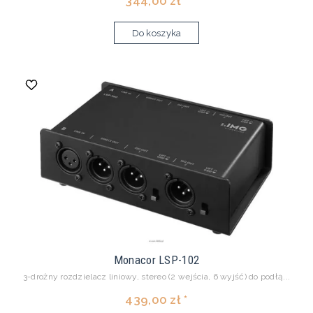
344,00 zł *
Do koszyka
Monacor LSP-102
3-drożny rozdzielacz liniowy, stereo (2 wejścia, 6 wyjść) do podłą...
439,00 zł *