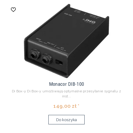
Monacor DIB-100
Di Box-y Di Box-y umożliwiają optymalne przesyłanie sygnału z
inst...
149,00 zł *
Do koszyka