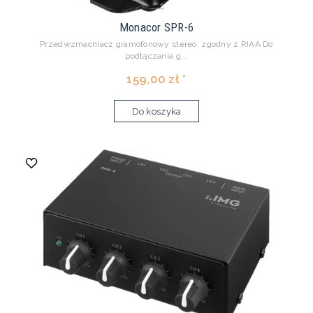
Monacor SPR-6
Przedwzmacniacz gramofonowy stereo, zgodny z RIAA Do
podłączania g...
159,00 zł *
Do koszyka