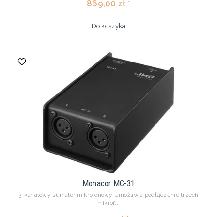
869,00 zł *
Do koszyka
Monacor MC-31
3-kanałowy sumator mikrofonowy Umożliwia podłączenie trzech
mikrof...