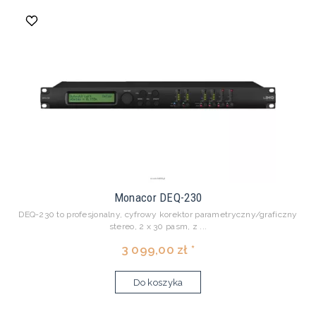
Monacor DEQ-230
DEQ-230 to profesjonalny, cyfrowy korektor parametryczny/graficzny
stereo, 2 x 30 pasm, z ...
3 099,00 zł *
Do koszyka