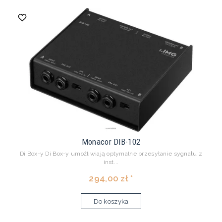
Monacor DIB-102
Di Box-y Di Box-y umożliwiają optymalne przesyłanie sygnału z
inst...
294,00 zł *
Do koszyka