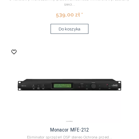
sieci...
539,00 zł *
Do koszyka
Monacor MFE-212
Eliminator sprzężeń DSP stereo Ochrona przed...