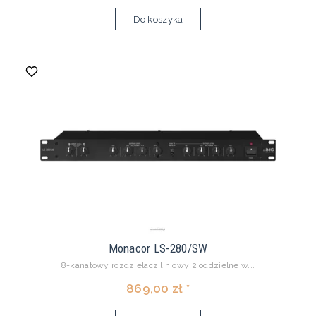
Do koszyka
Monacor LS-280/SW
8-kanałowy rozdzielacz liniowy 2 oddzielne w...
869,00 zł *