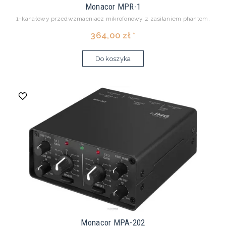
Monacor MPR-1
1-kanałowy przedwzmacniacz mikrofonowy z zasilaniem phantom.
364,00 zł *
Do koszyka
Monacor MPA-202