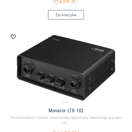
174,00 zł *
Do koszyka
Monacor LTR-102
Transformatory liniowe Umożliwiają optymalną transmisję sygnału
mi...