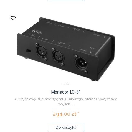
Monacor LC-31
2-wejściowy sumator sygnału liniowego, stereo (4 wejścia/2
wyjścia...
294,00 zł *
Do koszyka