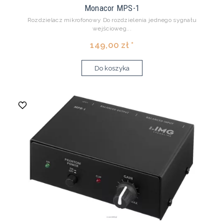
Monacor MPS-1
Rozdzielacz mikrofonowy Do rozdzielenia jednego sygnału
wejścioweg...
149,00 zł *
Do koszyka