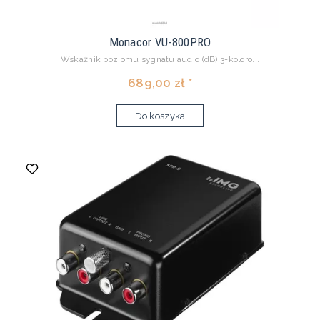
Monacor VU-800PRO
Wskaźnik poziomu sygnału audio (dB) 3-koloro...
689,00 zł *
Do koszyka