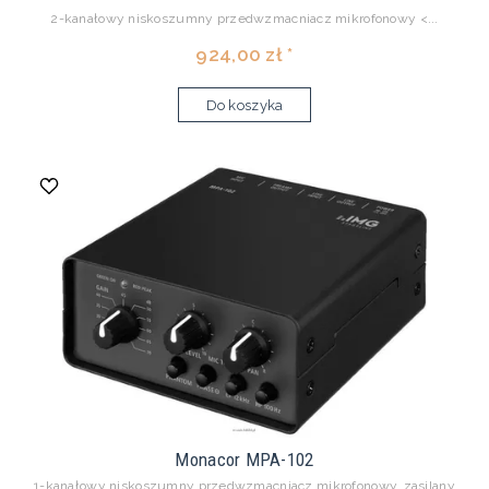
2-kanałowy niskoszumny przedwzmacniacz mikrofonowy <...
924,00 zł *
Do koszyka
Monacor MPA-102
1-kanałowy niskoszumny przedwzmacniacz mikrofonowy, zasilany