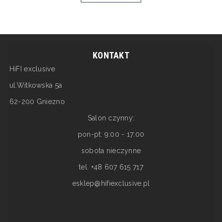
KONTAKT
HiFI exclusive
ul.Witkowska 5a
62-200 Gniezno
Salon czynny:
pon-pt: 9:00 - 17:00
sobota nieczynne
tel. +48 607 615 717
esklep@hifiexclusive.pl