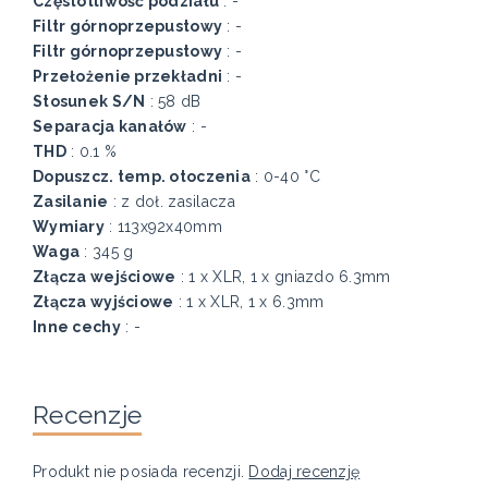
Częstotliwość podziału
: -
Filtr górnoprzepustowy
: -
Filtr górnoprzepustowy
: -
Przełożenie przekładni
: -
Stosunek S/N
: 58 dB
Separacja kanałów
: -
THD
: 0.1 %
Dopuszcz. temp. otoczenia
: 0-40 °C
Zasilanie
: z doł. zasilacza
Wymiary
: 113x92x40mm
Waga
: 345 g
Złącza wejściowe
: 1 x XLR, 1 x gniazdo 6.3mm
Złącza wyjściowe
: 1 x XLR, 1 x 6.3mm
Inne cechy
: -
Recenzje
Produkt nie posiada recenzji.
Dodaj recenzję