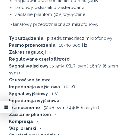
Regulowane wzmocnienie, do max 50dB
Diodowy wskaźnik przesterowania
Zasilanie phantom 30V, wyłączane
1-kanałowy przedwzmacniacz mikrofonowy
Typ urządzenia
: przedwzmacniacz mikrofonowy
Pasmo przenoszenia
: 10-30 000 Hz
Zakres regulacji
: -
Regulowane częstotliwości
: -
Sygnał wejściowy
: 3.5mV (XLR, sym.) 16mV (6.3mm
sym.)
Czułość wejściowa
: -
Impedancja wejściowa
: 10 kΩ
Sygnał wyjściowy
: 1 V
Impedancja wyjściowa
: -
Wzmocnienie
: 50dB (sym.) 44dB (niesym.)
Zasilanie phantom
: -
Kompresja
: -
Wsp. bramki
: -