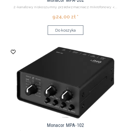
Monacor MPA-202
2-kanałowy niskoszumny przedwzmacniacz mikrofonowy <...
924,00 zł *
Do koszyka
Monacor MPA-102