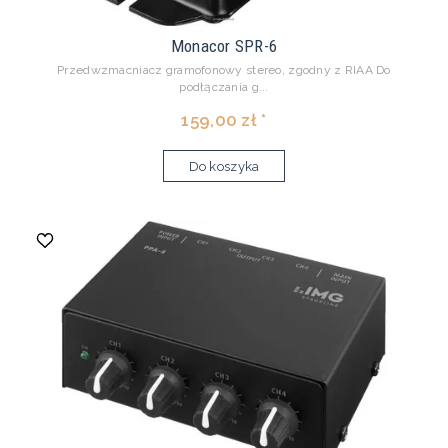
Monacor SPR-6
Przedwzmacniacz gramofonowy stereo, zgodny z RIAA Do
podłączania g...
159,00 zł *
Do koszyka