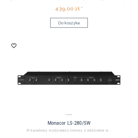
439,00 zł *
Do koszyka
Monacor LS-280/SW
8-kanałowy rozdzielacz liniowy 2 oddzielne w...