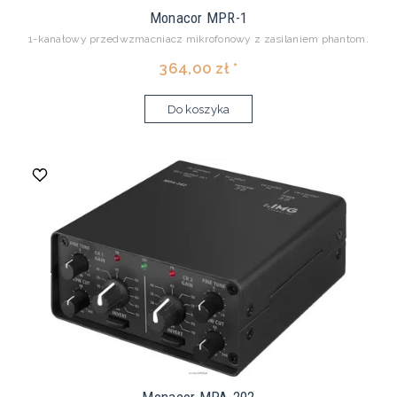
Monacor MPR-1
1-kanałowy przedwzmacniacz mikrofonowy z zasilaniem phantom.
364,00 zł *
Do koszyka