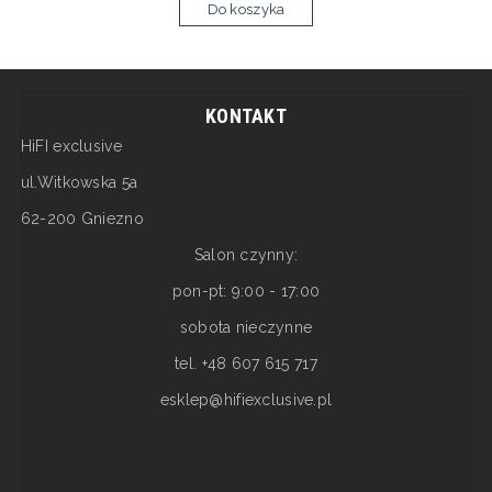
Do koszyka
KONTAKT
HiFI exclusive
ul.Witkowska 5a
62-200 Gniezno
Salon czynny:
pon-pt: 9:00 - 17:00
sobota nieczynne
tel. +48 607 615 717
esklep@hifiexclusive.pl