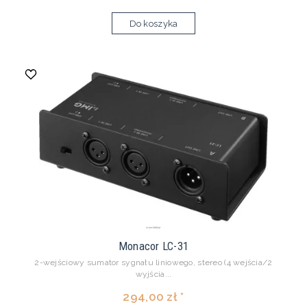
Do koszyka
Monacor LC-31
2-wejściowy sumator sygnału liniowego, stereo (4 wejścia/2
wyjścia...
294,00 zł *