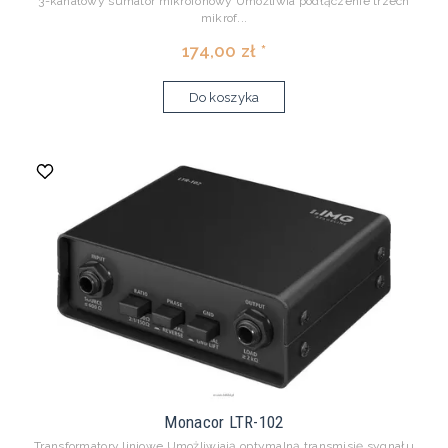
3-kanałowy sumator mikrofonowy Umożliwia podłączenie trzech
mikrof...
174,00 zł *
Do koszyka
Monacor LTR-102
Transformatory liniowe Umożliwiają optymalną transmisję sygnału