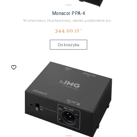
Monacor PPA-4
Wzmacniacz słuchawkowy stereo 4 oddzielne wz...
344,00 zł *
Do koszyka