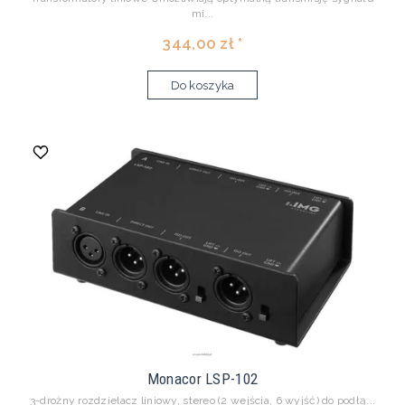
mi...
344,00 zł *
Do koszyka
Monacor LSP-102
3-drożny rozdzielacz liniowy, stereo (2 wejścia, 6 wyjść) do podłą...