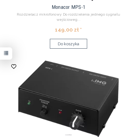
Monacor MPS-1
Rozdzielacz mikrofonowy Do rozdzielenia jednego sygnału
wejścioweg...
149,00 zł *
Do koszyka