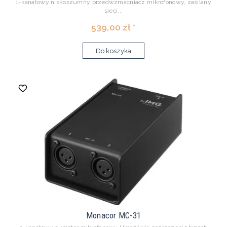
1-kanałowy niskoszumny przedwzmacniacz mikrofonowy, zasilany
sieci...
539,00 zł *
Do koszyka
Monacor MC-31