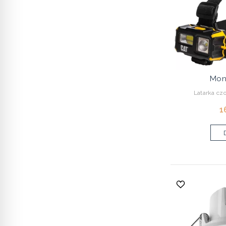
Mon
Latarka czo
1