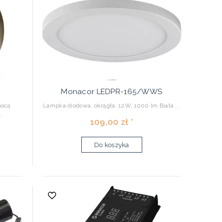
Monacor LEDPR-165/WWS
mocą
Lampka diodowa, okrągła, 12W, 1000 lm Biała ...
.
109,00 zł *
Do koszyka