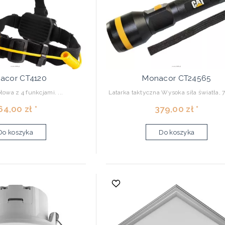
acor CT4120
Monacor CT24565
łowa z 4 funkcjami. ...
Latarka taktyczna Wysoka siła światła, 7
64,00 zł *
379,00 zł *
Do koszyka
Do koszyka