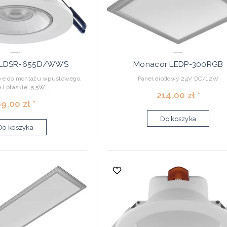
 LDSR-655D/WWS
Monacor LEDP-300RGB
owe do montażu wpustowego,
Panel diodowy 24V DC/12W
 i płaskie, 5.5W ...
214,00 zł *
9,00 zł *
Do koszyka
Do koszyka