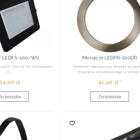
r LEDFS-100/WS
Monacor LEDPR-220DR
y 230V˜/100W Do zastosowań
Pierścień dekoracyjny Montaż za po
n...
magnesu wbudowanego w lampk..
34,00 zł *
41,90 zł *
Do koszyka
Do koszyka