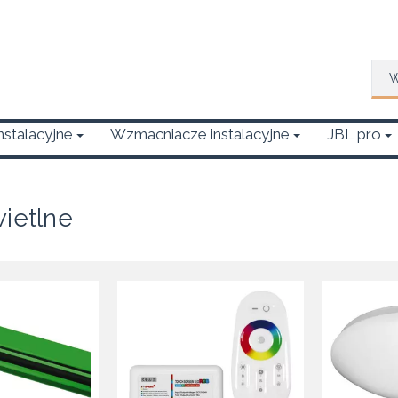
Wys
Instalacyjne
Wzmacniacze instalacyjne
JBL pro
wietlne