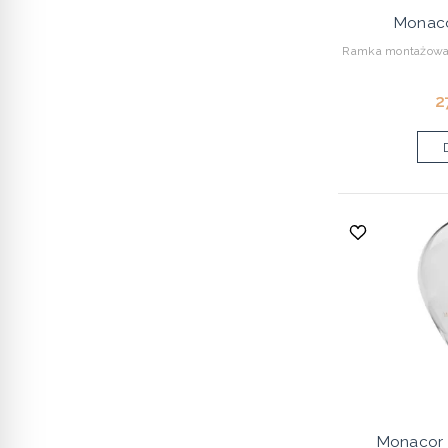
Monaco
Ramka montażowa
2
Monacor