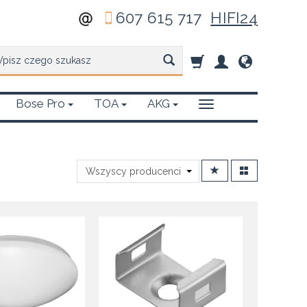
607 615 717
HIFI24
zukaj
Bose Pro
TOA
AKG