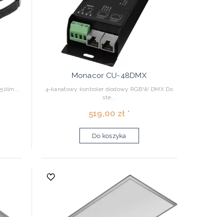
Monacor CU-48DMX
50lm...
4-kanałowy kontroler diodowy RGBW DMX Do
ste...
519,00 zł *
Do koszyka