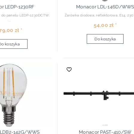
r LEDP-1230RF
Monacor LDL-146D/WW
 do panelu LEDP-1230DCTW.
Żarówka diodowa, reflektorowa, E14, 2
...
54,00 zł *
79,00 zł *
Do koszyka
Do koszyka
 LDB2-142G/WWS
Monacor PAST-410/SW