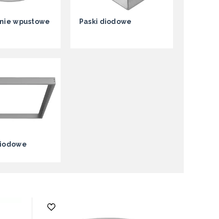
enie wpustowe
Paski diodowe
diodowe