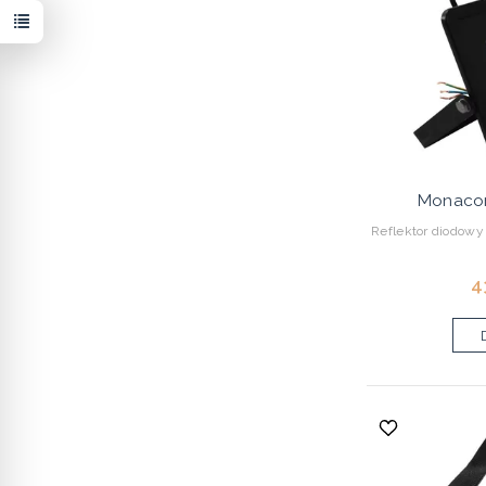
Monaco
Reflektor diodow
4