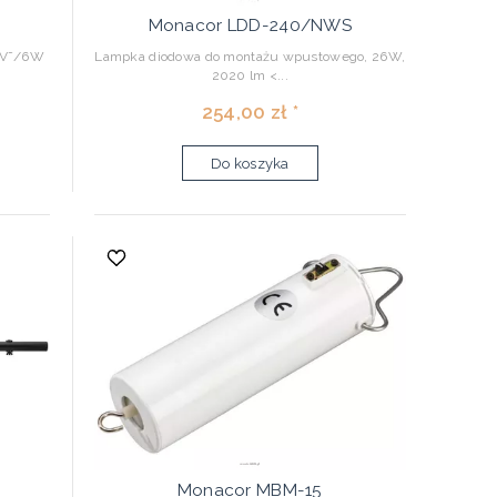
S
Monacor LDD-240/NWS
30V˜/6W
Lampka diodowa do montażu wpustowego, 26W,
2020 lm <...
254,00 zł *
Do koszyka
Monacor MBM-15