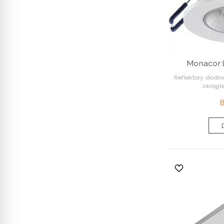
Monacor
Reflektory diod
okrągłe
8