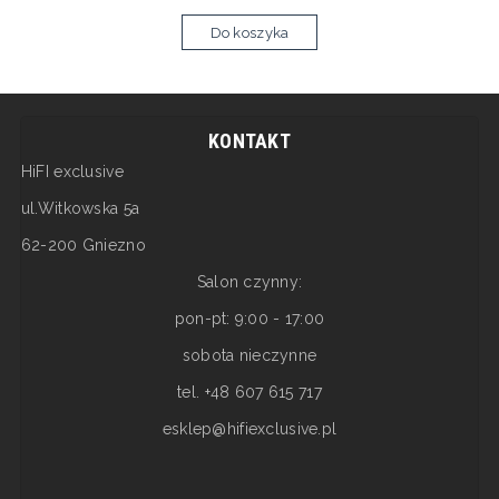
Do koszyka
KONTAKT
HiFI exclusive
ul.Witkowska 5a
62-200 Gniezno
Salon czynny:
pon-pt: 9:00 - 17:00
sobota nieczynne
tel. +48 607 615 717
esklep@hifiexclusive.pl