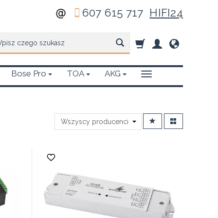
607 615 717
HIFI24
zukaj
Bose Pro
TOA
AKG