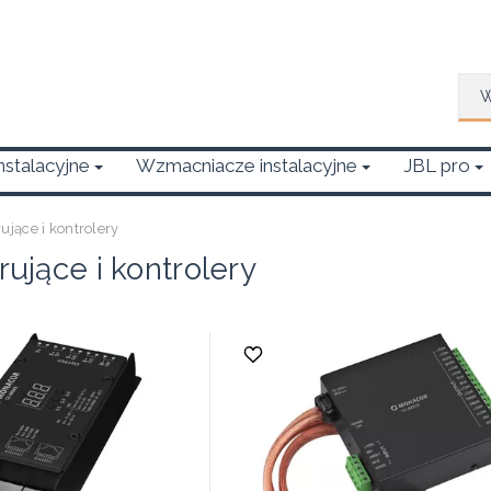
Wys
Instalacyjne
Wzmacniacze instalacyjne
JBL pro
rujące i kontrolery
erujące i kontrolery