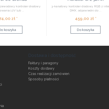
rzewodowy kontroler diodowy
3-kanałowy kontroler diodowy RGB z int
rowania 12V lub ...
DMX, odpowiedni do ...
74,00 zł *
459,00 zł *
Do koszyka
Do koszyka
Dostawa i dostępność
Faktury i paragony
Koszty dostawy
Czas realizacji zamówień
Sposoby płatności
ci
nia