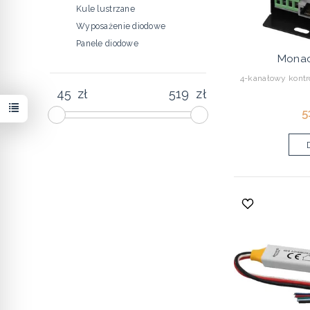
Kule lustrzane
Wyposażenie diodowe
Panele diodowe
Mona
4-kanałowy kont
zł
zł
5