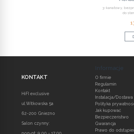
3-kanałowy, bezp
do ste
1
Informacje
KONTAKT
O firmie
Regulamin
Kontakt
HiFI exclusive
Instalacja/Dostawa
ul.Witkowska 5a
Polityka prywatnoś
Jak kupować
62-200 Gniezno
Bezpieczeństwo
Salon czynny:
Gwarancja
Prawo do odstąpie
pon-pt: 9:00 - 17:00