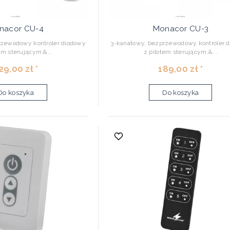
nacor CU-4
Monacor CU-3
rzewodowy kontroler diodowy
3-kanałowy, bezprzewodowy kontroler 
em sterującym.&...
z pilotem sterującym.&...
29,00 zł *
189,00 zł *
Do koszyka
Do koszyka