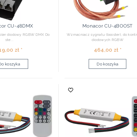
cor CU-48DMX
Monacor CU-4BOOST
roler diodowy RGBW DMX Do
Wzmacniacz sygnału (booster), do kont
ste...
diodowych RGBW
19,00 zł *
464,00 zł *
Do koszyka
Do koszyka