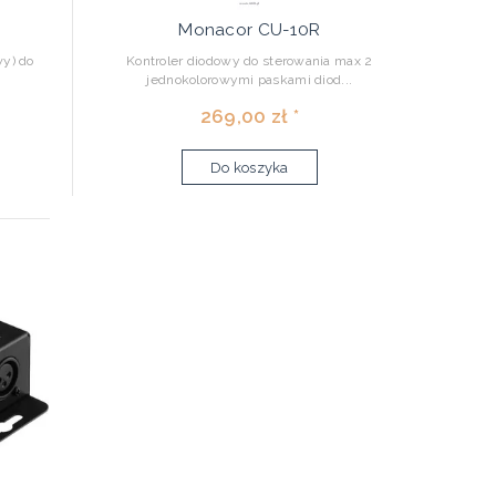
Monacor CU-10R
wy) do
Kontroler diodowy do sterowania max 2
jednokolorowymi paskami diod...
269,00 zł *
Do koszyka