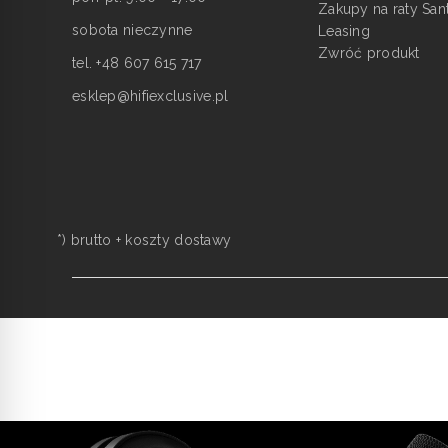
Zakupy na raty San
sobota nieczynne
Leasing
Zwróć produkt
tel. +48 607 615 717
esklep@hifiexclusive.pl
*) brutto +
koszty dostawy