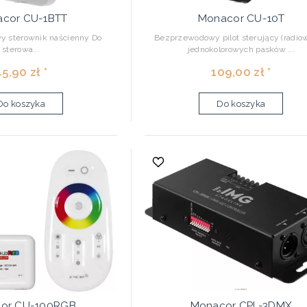
cor CU-1BTT
Monacor CU-10T
 sterownik naścienny Do
Bezprzewodowy pilot sterujący (radio
sterowa...
jednokolorowych pasków ...
5,90 zł *
109,00 zł *
Do koszyka
Do koszyka
or CU-100RGB
Monacor CPL-3DMX