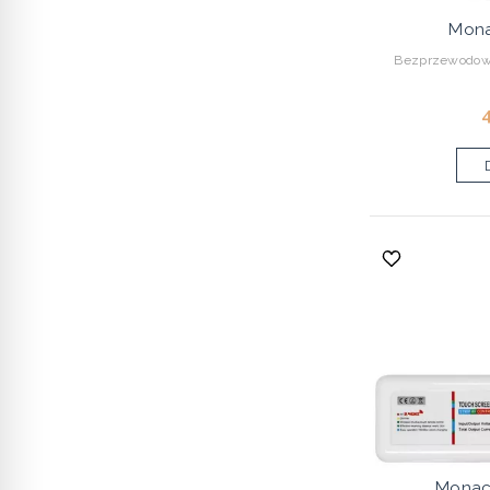
Mona
Bezprzewodowy
4
Monac