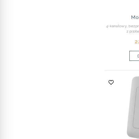
Mo
4-kanałowy, bezp
z pilot
2