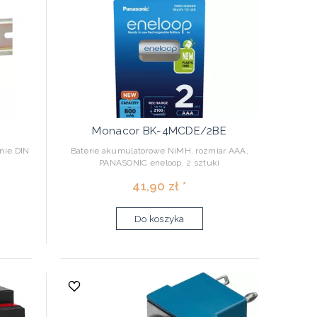
Monacor BK-4MCDE/2BE
nie DIN
Baterie akumulatorowe NiMH, rozmiar AAA,
PANASONIC eneloop, 2 sztuki
41,90 zł *
Do koszyka