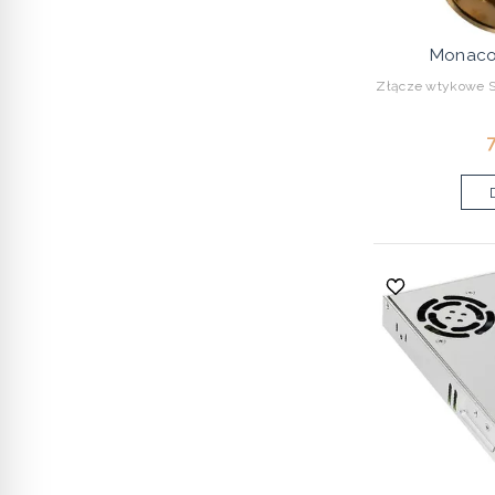
Monaco
Złącze wtykowe S