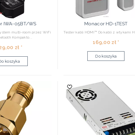
r IWA-05BT/WS
Monacor HD-1TEST
stem multi-room przez WiFi
Tester kabli HDMI™ Do kabli z wtykami H
uetooth Kompakto...
169,00 zł *
29,00 zł *
Do koszyka
Do koszyka