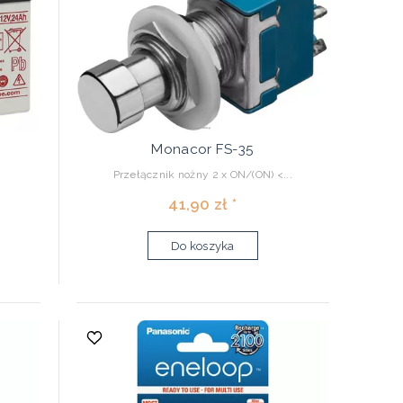
Monacor FS-35
Przełącznik nożny 2 x ON/(ON) <...
41,90 zł *
Do koszyka