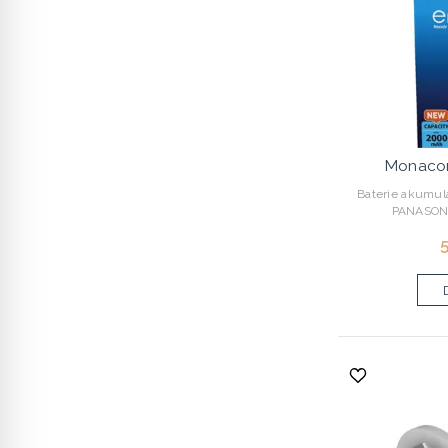
Monaco
Baterie akumul
PANASONIC
5