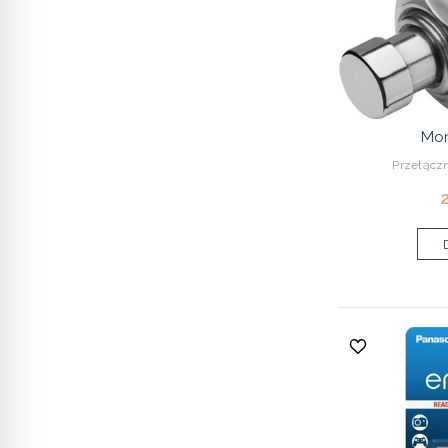
Mon
Przełącz
2