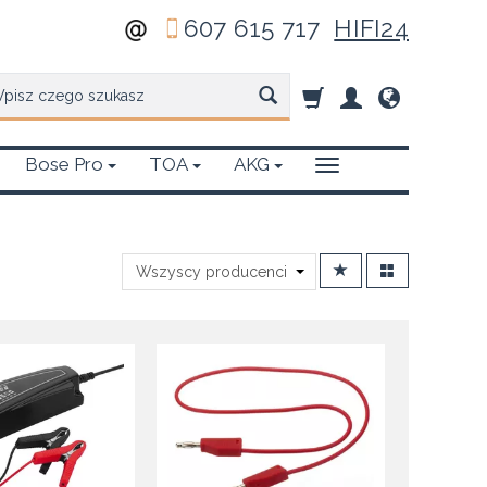
607 615 717
HIFI24
zukaj
Bose Pro
TOA
AKG