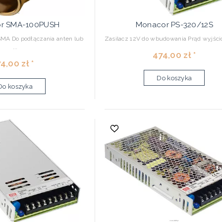
r SMA-100PUSH
Monacor PS-320/12S
MA Do podłączania anten lub
Zasilacz 12V do wbudowania Prąd wyjścio
...
474,00 zł *
74,00 zł *
Do koszyka
Do koszyka