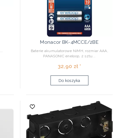
Monacor BK-4MCCE/2BE
..
Baterie akumulatorowe NiMH, rozmiar AAA,
PANASONIC eneloop, 2 sztu...
32,90 zł *
Do koszyka