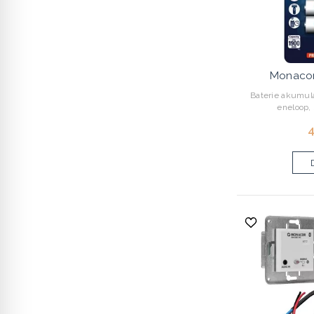
Monaco
Baterie akumul
eneloop, 
4