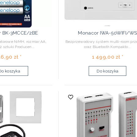
r BK-3MCCE/2BE
Monacor IWA-50WIFI/W
atorowe NiMH, rozmiar AA,
Bezprzewodowy system multi-room prz
2 sztuki Producen...
oraz Bluetooth Kompakto...
6,90 zł *
1 499,00 zł *
Do koszyka
Do koszyka