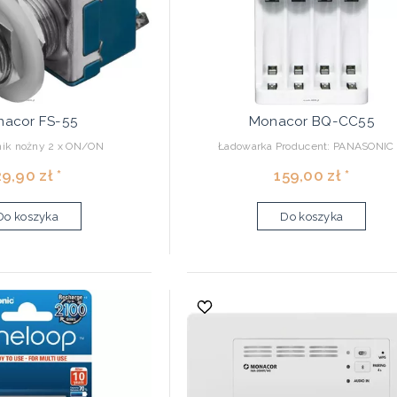
acor FS-55
Monacor BQ-CC55
nik nożny 2 x ON/ON
Ładowarka Producent: PANASONIC .
9,90 zł *
159,00 zł *
Do koszyka
Do koszyka