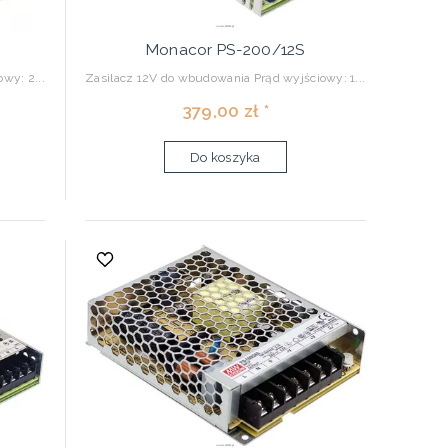
Monacor PS-200/12S
wy: 2...
Zasilacz 12V do wbudowania Prąd wyjściowy: 1...
379,00 zł *
Do koszyka