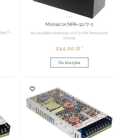
Monacor NPA-12/7-1
DMI™ ...
Akumulator ołowiowy 12V/7.2Ah Producent:
YUASA
244,00 zł *
Do koszyka