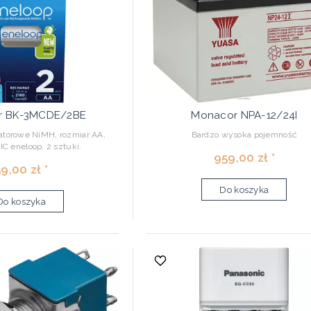
r BK-3MCDE/2BE
Monacor NPA-12/24I
atorowe NiMH, rozmiar AA,
Bardzo wysoka pojemność
 eneloop, 2 sztuki.
959,00 zł *
9,00 zł *
Do koszyka
Do koszyka