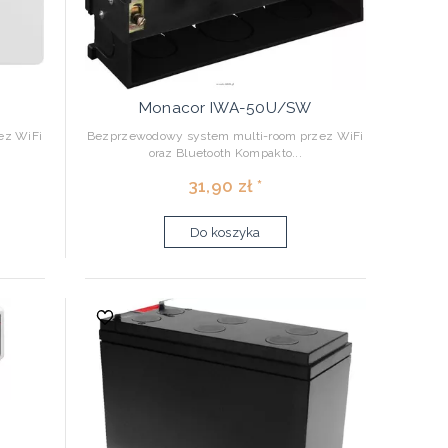
S
Monacor IWA-50U/SW
ez WiFi
Bezprzewodowy system multi-room przez WiFi
oraz Bluetooth Kompakto...
31,90 zł *
Do koszyka