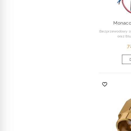
Monaco
Bezprzewodowy sy
oraz Bl
7