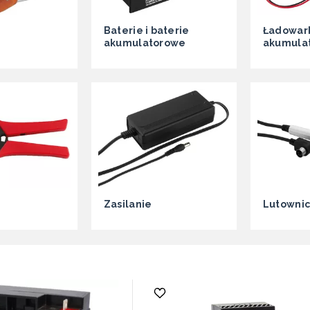
Baterie i baterie
Ładowark
akumulatorowe
akumula
Zasilanie
Lutowni