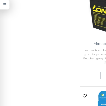
Monac
Akumulator oło
głośnika przen
Bezobsługowy, 
W