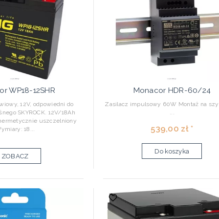
or WP18-12SHR
Monacor HDR-60/24
wiowy, 12V, odpowiedni do
Zasilacz impulsowy 60W Montaż na szy
ośnego SKYROCK. 12V/18Ah
...
hermetycznie uszczelniony
539,00 zł *
ymiary: 18...
Do koszyka
ZOBACZ