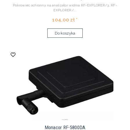
Pokrowiec ochronny na analizator widma RF-EXPLORER/3, RF-
EXPLORER/...
104,00 zł *
Do koszyka
Monacor RF-5800DA