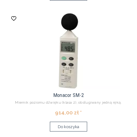
Monacor SM-2
Miernik poziomu dźwięku (klasa 2), obsługiwany jedną ręką.
914,00 zł *
Do koszyka