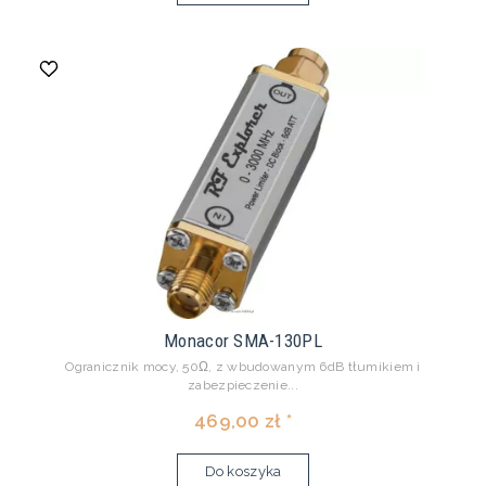
Monacor SMA-130PL
Ogranicznik mocy, 50Ω, z wbudowanym 6dB tłumikiem i
zabezpieczenie...
469,00 zł *
Do koszyka