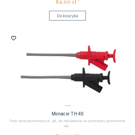
84,00 zł *
Do koszyka
Monacor TH-40
Para sond pomiarowych, 5A, do nakładania na przewody pomiarowe
ser...