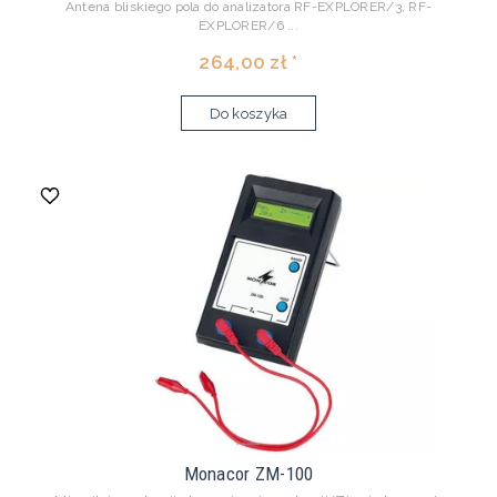
Antena bliskiego pola do analizatora RF-EXPLORER/3, RF-
EXPLORER/6 ...
264,00 zł *
Do koszyka
Monacor ZM-100