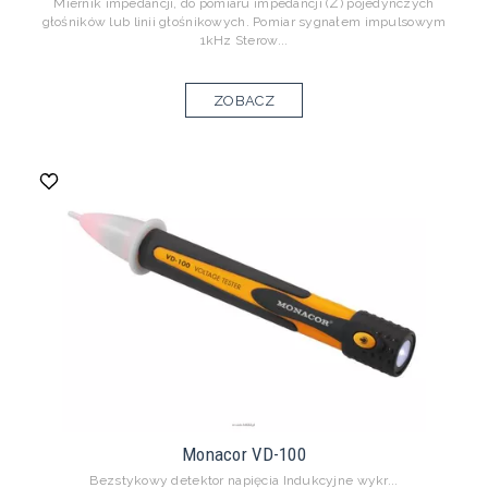
Miernik impedancji, do pomiaru impedancji (Z) pojedynczych
głośników lub linii głośnikowych. Pomiar sygnałem impulsowym
1kHz Sterow...
ZOBACZ
Monacor VD-100
Bezstykowy detektor napięcia Indukcyjne wykr...