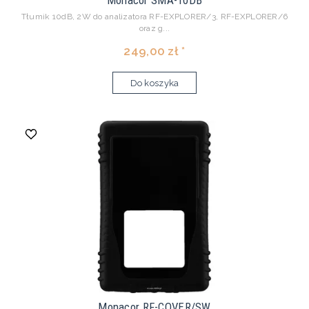
Monacor SMA-10DB
Tłumik 10dB, 2W do analizatora RF-EXPLORER/3, RF-EXPLORER/6
oraz g...
249,00 zł *
Do koszyka
Monacor RF-COVER/SW