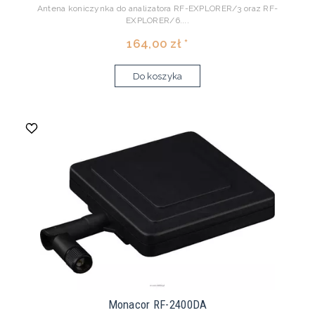
Antena koniczynka do analizatora RF-EXPLORER/3 oraz RF-
EXPLORER/6....
164,00 zł *
Do koszyka
Monacor RF-2400DA