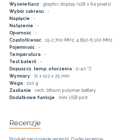
Wyświetlacz
: graphic display (128 x 64 pixels)
Wybór zakresu
: -
Napięcie
: -
Natężenie
: -
Oporność
: -
Częstotliwość
: 15-2,700 MHz, 4,850-6,100 MHz
Pojemność
: -
Temperatura
: -
Test baterii
: -
Dopuszcz. temp. otoczenia
: 0-40 °C
Wymiary
: 71 x 122 x 25 mm
Waga
: 210 g
Zasilanie
: rech. lithium polymer battery
Dodatkowe funkcje
: mini USB port
Recenzje
Produkt nie posiada recenzji.
Dodaj recenzję