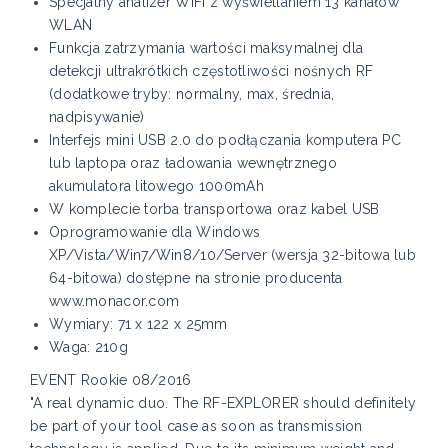
Specjalny analizer WiFi z wyświetlaniem 13 kanałów
WLAN
Funkcja zatrzymania wartości maksymalnej dla
detekcji ultrakrótkich częstotliwości nośnych RF
(dodatkowe tryby: normalny, max, średnia,
nadpisywanie)
Interfejs mini USB 2.0 do podłączania komputera PC
lub laptopa oraz ładowania wewnętrznego
akumulatora litowego 1000mAh
W komplecie torba transportowa oraz kabel USB
Oprogramowanie dla Windows
XP/Vista/Win7/Win8/10/Server (wersja 32-bitowa lub
64-bitowa) dostępne na stronie producenta
www.monacor.com
Wymiary: 71 x 122 x 25mm
Waga: 210g
EVENT Rookie 08/2016
"A real dynamic duo. The RF-EXPLORER should definitely
be part of your tool case as soon as transmission