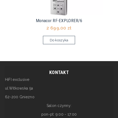
Monacor RF-EXPLORER/6
2 699,00 zł
Do koszyka
KONTAKT
HiFI exclusive
ul.Witkowska 5a
62-200 Gniezno
Salon czynny:
pon-pt: 9:00 - 17:00