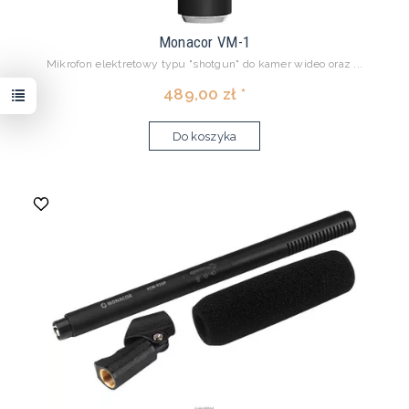
Monacor VM-1
Mikrofon elektretowy typu "shotgun" do kamer wideo oraz ...
489,00 zł *
Do koszyka