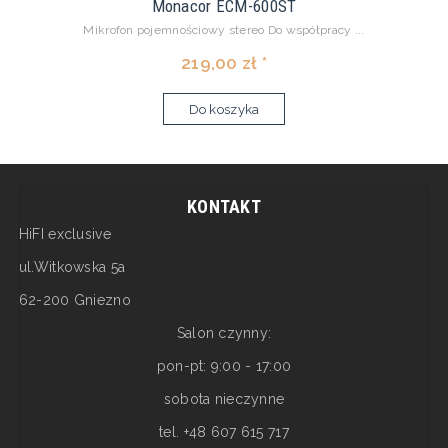
Monacor ECM-600ST
Mikrofon pojemnościowy stereo Do współpracy ...
219,00 zł *
Do koszyka
KONTAKT
HiFI exclusive
ul.Witkowska 5a
62-200 Gniezno
Salon czynny:
pon-pt: 9:00 - 17:00
sobota nieczynne
tel. +48 607 615 717