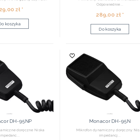
Odpowiednie...
29,00 zł *
289,00 zł *
Do koszyka
Do koszyka
cor DH-95NP
Monacor DH-95N
namiczne doręczne Niska
Mikrofon dynamiczny doręczny Nis
impedanc...
impedancj...