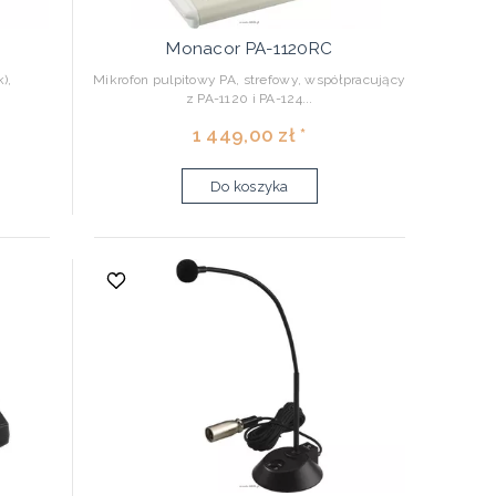
Monacor PA-1120RC
),
Mikrofon pulpitowy PA, strefowy, współpracujący
z PA-1120 i PA-124...
1 449,00 zł *
Do koszyka