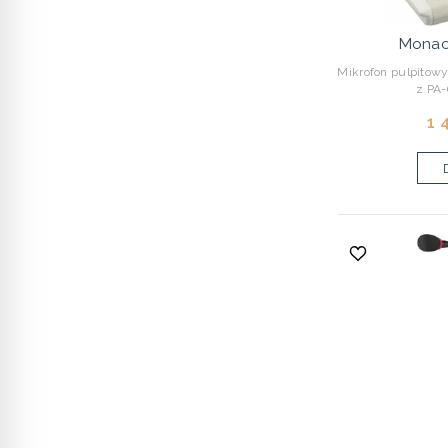
Monac
Mikrofon pulpitowy
z PA-
1 