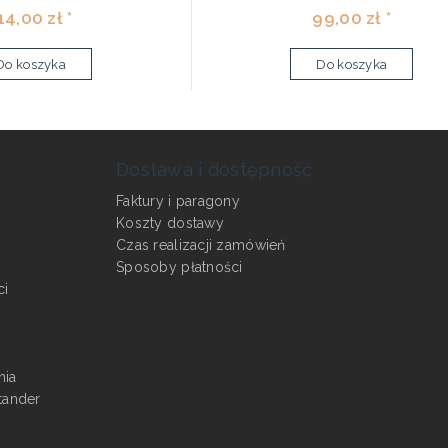
14,00 zł *
99,00 zł *
Do koszyka
Do koszyka
Dostawa i dostępność
Faktury i paragony
Koszty dostawy
Czas realizacji zamówień
Sposoby płatności
ci
nia
tander