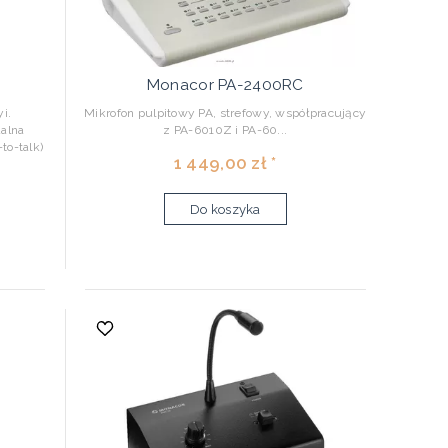
Monacor PA-2400RC
i.
Mikrofon pulpitowy PA, strefowy, współpracujący
dalna
z PA-6010Z i PA-60...
to-talk)
1 449,00 zł *
Do koszyka