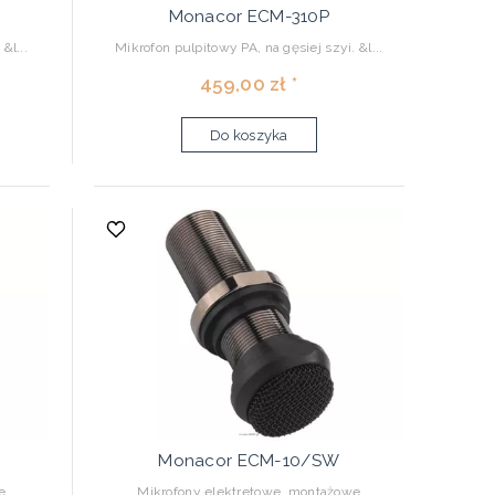
Monacor ECM-310P
&l...
Mikrofon pulpitowy PA, na gęsiej szyi. &l...
459,00 zł *
Do koszyka
Monacor ECM-10/SW
e
Mikrofony elektretowe, montażowe