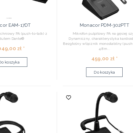
cor EAM-17DT
Monacor PDM-302PTT
chniowy PA (push-to-talk) z
Mikrofon pulpitowy PA na gęsiej szy
dułem Dante®
Dynamiczny, charakterystyka kardioi
Bezgłośny włącznik monostabilny (push-
049,00 zł *
4.8m...
459,00 zł *
Do koszyka
Do koszyka