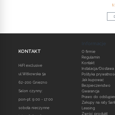
1
Informacje
KONTAKT
O firmie
Regulamin
Kontakt
HiFI exclusive
Instalacja/Dostawa
ul.Witkowska 5a
Polityka prywatnoś
Jak kupować
62-200 Gniezno
Bezpieczeństwo
Salon czynny:
Gwarancja
Prawo do odstąpie
pon-pt: 9:00 - 17:00
Zakupy na raty San
sobota nieczynne
Leasing
Zwróć produkt