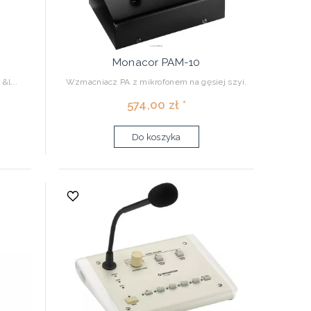
Monacor PAM-10
&l...
Wzmacniacz PA z mikrofonem na gęsiej szyi.
574,00 zł *
Do koszyka