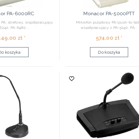
or PA-6000RC
Monacor PA-5000PTT
 PA, strefowy, współpracujący
Mikrofon pulpitowy PA (push-to-talk
6240, PA-6480...
współpracujący z PA-5240, PA...
449,00 zł *
574,00 zł *
Do koszyka
Do koszyka