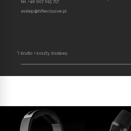
tel. +48 607 615 717
esklep@hifiexclusive.pl
*) brutto +
koszty dostawy