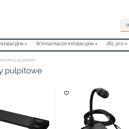
Wys
Instalacyjne
Wzmacniacze instalacyjne
JBL pro
Mikrofony pulpitowe
y pulpitowe