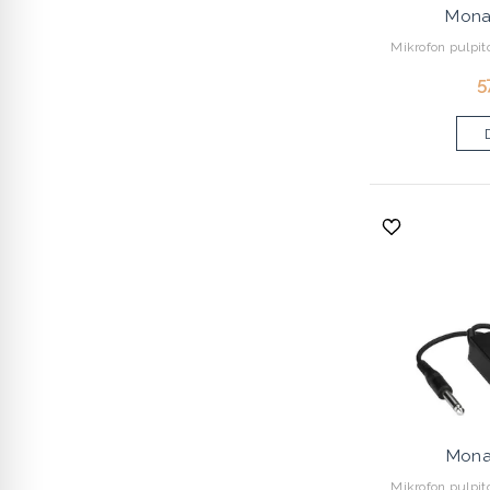
Mona
Mikrofon pulpito
5
Mona
Mikrofon pulpito