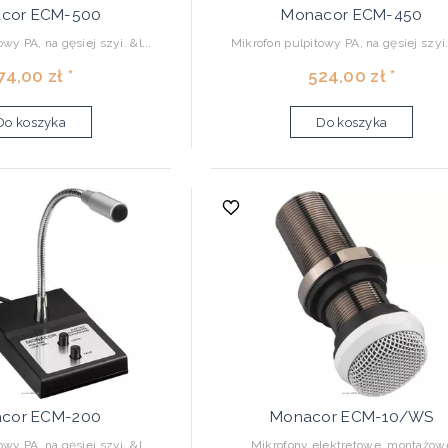
cor ECM-500
Monacor ECM-450
wy PA, na gęsiej szyi. &l...
Mikrofon pulpitowy PA, na gęsiej szyi. 
74,00 zł *
524,00 zł *
Do koszyka
Do koszyka
cor ECM-200
Monacor ECM-10/WS
wy PA, na gęsiej szyi. &l...
Mikrofony elektretowe, montażow