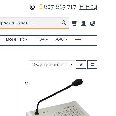
607 615 717
HIFI24
zukaj
Bose Pro
TOA
AKG