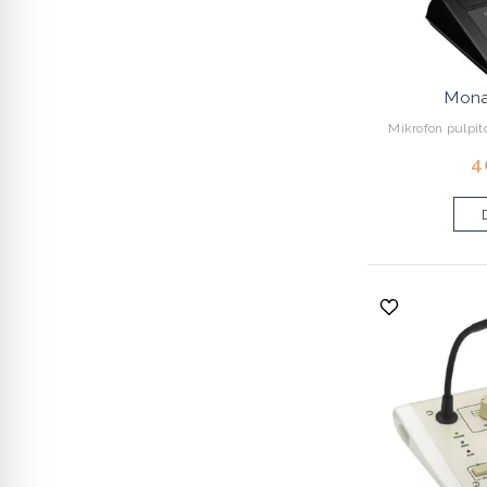
Mona
Mikrofon pulpito
4