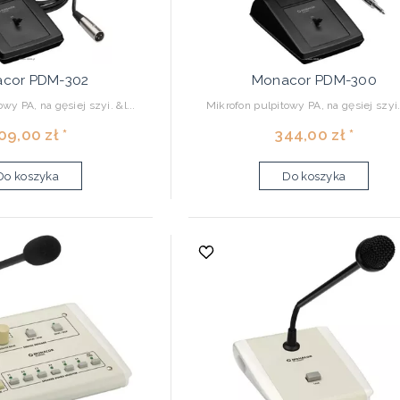
cor PDM-302
Monacor PDM-300
wy PA, na gęsiej szyi. &l...
Mikrofon pulpitowy PA, na gęsiej szyi. 
09,00 zł *
344,00 zł *
Do koszyka
Do koszyka