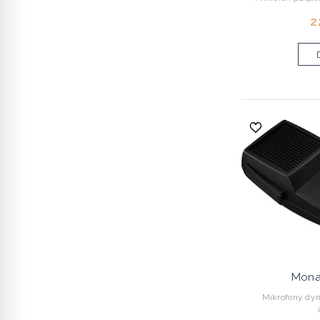
2
Mona
Mikrofony dy