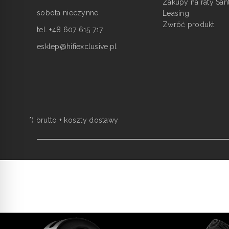
Zakupy na raty San
sobota nieczynne
Leasing
Zwróć produkt
tel. +48 607 615 717
esklep@hifiexclusive.pl
*) brutto +
koszty dostawy