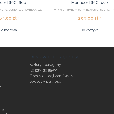
cor DMG-600
Monacor DMG-450
y na gęsiej szyi Symetrycz...
Mikrofon dynamiczny na gęsiej szyi Syme
64,00 zł *
209,00 zł *
Do koszyka
Do koszyka
Dostawa i dostępność
Faktury i paragony
Koszty dostawy
Czas realizacji zamówień
Sposoby płatności
ci
nia