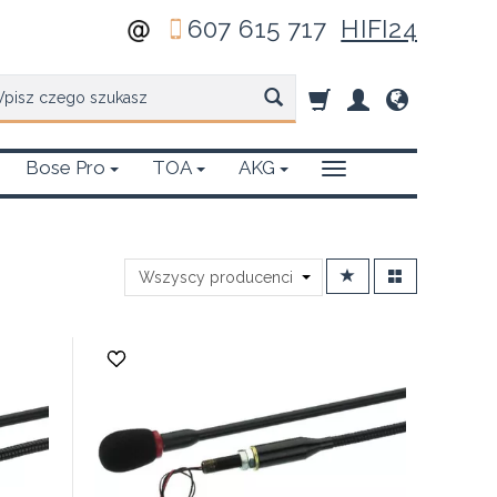
607 615 717
HIFI24
zukaj
Bose Pro
TOA
AKG