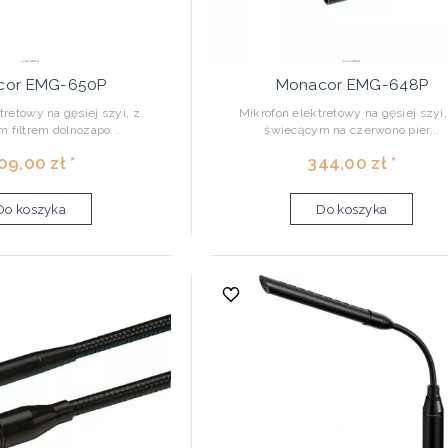
cor EMG-650P
Monacor EMG-648P
tretowy na gęsiej szyi, z
Mikrofon elektretowy na gęsiej szyi,
 filtrem dolnozapo...
świecącym na czerwono pier...
09,00 zł *
344,00 zł *
Do koszyka
Do koszyka