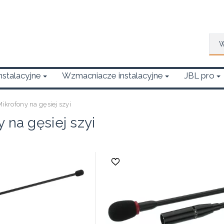
Wys
Instalacyjne
Wzmacniacze instalacyjne
JBL pro
Mikrofony na gęsiej szyi
 na gęsiej szyi