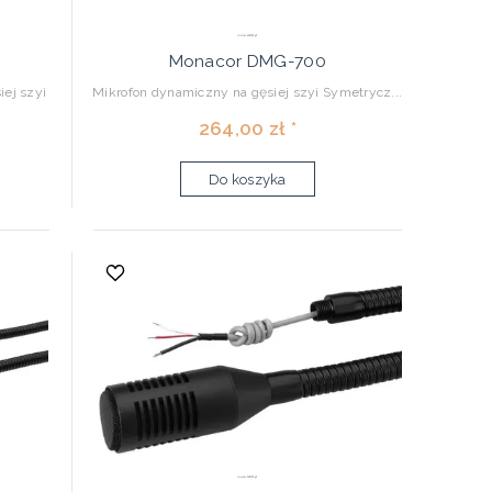
Monacor DMG-700
iej szyi
Mikrofon dynamiczny na gęsiej szyi Symetrycz...
264,00 zł *
Do koszyka