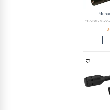
Mona
Mikrofon elektreto
3