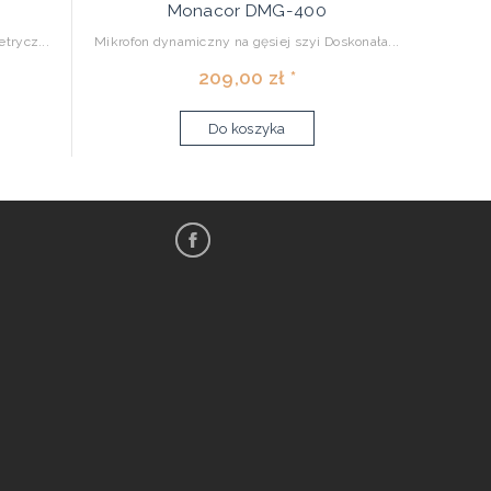
Monacor DMG-400
trycz...
Mikrofon dynamiczny na gęsiej szyi Doskonała...
209,00 zł *
Do koszyka