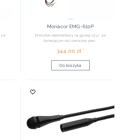
Monacor EMG-610P
 ze
Mikrofon elektretowy na gęsiej szyi, ze
świecącym na czerwono pier...
344,00 zł *
Do koszyka