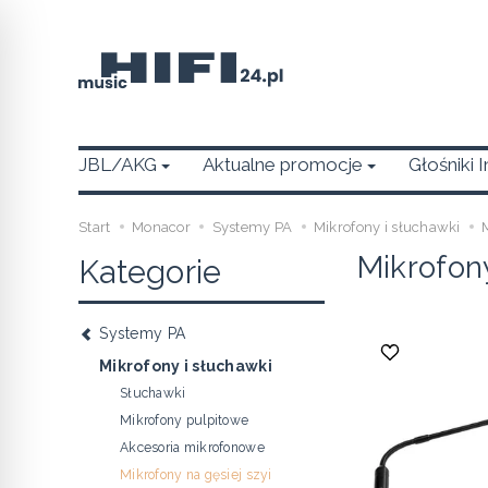
JBL/AKG
Aktualne promocje
Głośniki 
Start
Monacor
Systemy PA
Mikrofony i słuchawki
Mikrofony
Kategorie
Systemy PA
Mikrofony i słuchawki
Słuchawki
Mikrofony pulpitowe
Akcesoria mikrofonowe
Mikrofony na gęsiej szyi