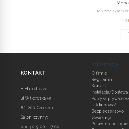
Mona
Mikrofon dynamiczn
2
Informacje
KONTAKT
O firmie
Regulamin
Kontakt
HiFI exclusive
Instalacja/Dostawa
ul.Witkowska 5a
Polityka prywatnoś
Jak kupować
62-200 Gniezno
Bezpieczeństwo
Salon czynny:
Gwarancja
Prawo do odstąpie
pon-pt: 9:00 - 17:00