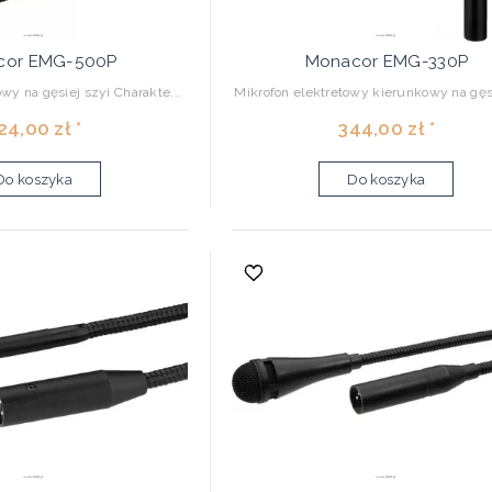
cor EMG-500P
Monacor EMG-330P
wy na gęsiej szyi Charakte...
Mikrofon elektretowy kierunkowy na gęs
24,00 zł *
344,00 zł *
Do koszyka
Do koszyka