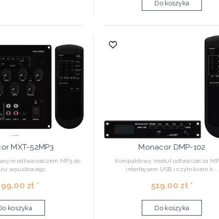
Do koszyka
or MXT-52MP3
Monacor DMP-102
anym odtwarzaczem MP3 do
Kompaktowy moduł odtwarzacza MP
żu wpustowego.
interfejsem USB i czytnikiem k...
199,00 zł *
519,00 zł *
Do koszyka
Do koszyka