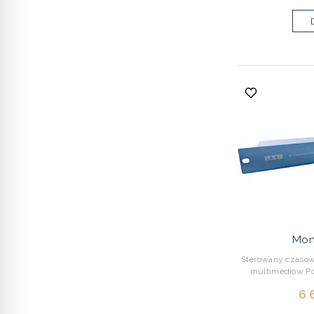
Mon
Sterowany czasow
multimediów Po
6 