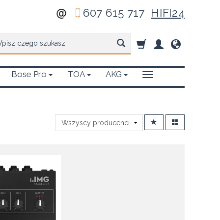
607 615 717
HIFI24
zukaj
Bose Pro
TOA
AKG