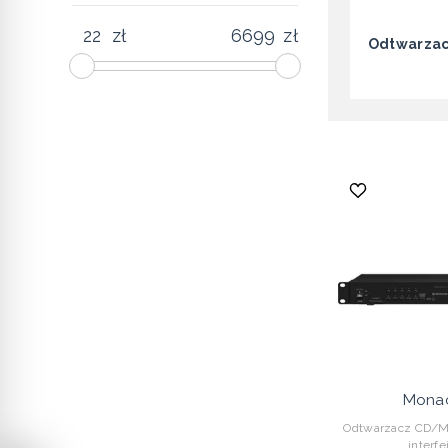
zł
zł
Odtwarza
Monac
Odtwarzacz CD/MP
interfe