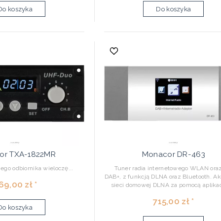
Do koszyka
Do koszyka
or TXA-1822MR
Monacor DR-463
go odbiornika wieloczę...
Tuner radia internetowego WLAN oraz
DAB+, z funkcją DLNA oraz Bluetooth. A
69,00 zł *
sieci domowej DLNA za pomocą aplikacj
715,00 zł *
Do koszyka