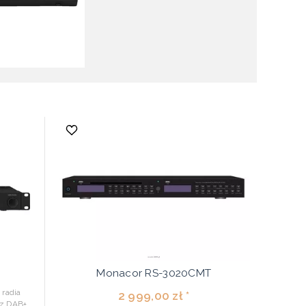
Monacor RS-3020CMT
radia
2 999,00 zł *
az DAB+