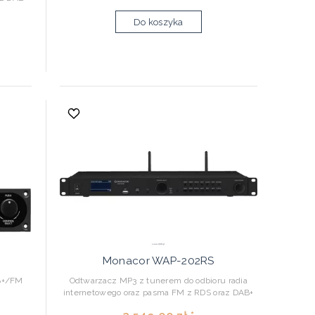
Do koszyka
Monacor WAP-202RS
AB+/FM
Odtwarzacz MP3 z tunerem do odbioru radia
internetowego oraz pasma FM z RDS oraz DAB+