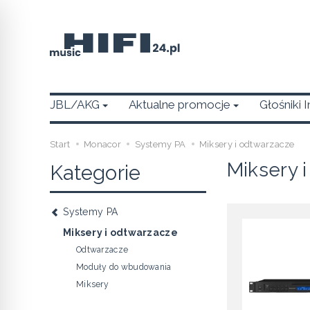
JBL/AKG
Aktualne promocje
Głośniki 
Start
Monacor
Systemy PA
Miksery i odtwarzacze
Miksery 
Kategorie
Systemy PA
Miksery i odtwarzacze
Odtwarzacze
Moduły do wbudowania
Miksery