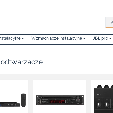
Wys
Instalacyjne
Wzmacniacze instalacyjne
JBL pro
i odtwarzacze