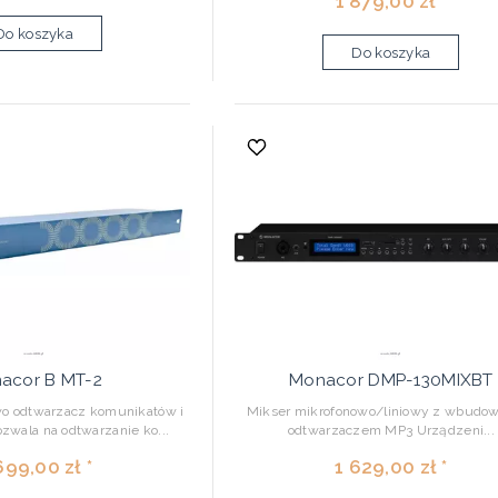
1 879,00 zł *
Do koszyka
Do koszyka
acor B MT-2
Monacor DMP-130MIXBT
o odtwarzacz komunikatów i
Mikser mikrofonowo/liniowy z wbud
zwala na odtwarzanie ko...
odtwarzaczem MP3 Urządzeni...
699,00 zł *
1 629,00 zł *