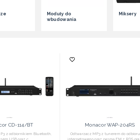
cze
Moduły do
Miksery
wbudowania
or CD-114/BT
Monacor WAP-204RS
3 z odbiornikiem Bluetooth,
Odtwarzacz MP3 z tunerem do odbioru 
jsem USB oraz c...
internetowego oraz pasma FM z RDS or