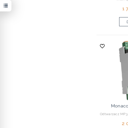
1 
Monaco
Odtwarzacz MP3 s
2 