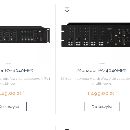
or PA-6040MPX
Monacor PA-4040MPX
-strefowy do zastosowań PA i
Mikser matrycowy 4-strefowy do zastoso
multi-room.
multi-room.
449,00 zł *
1 499,00 zł *
Do koszyka
Do koszyka