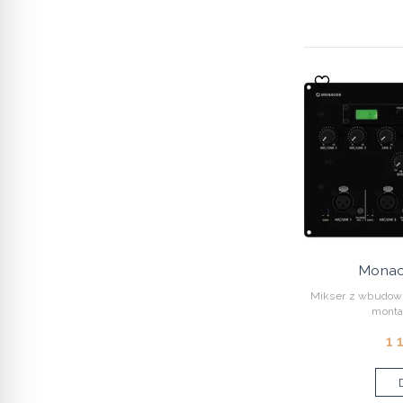
Monac
Mikser z wbudow
monta
1 