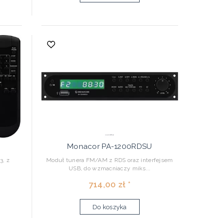
Monacor PA-1200RDSU
3, z
Moduł tunera FM/AM z RDS oraz interfejsem
USB, do wzmacniaczy miks...
714,00 zł *
Do koszyka