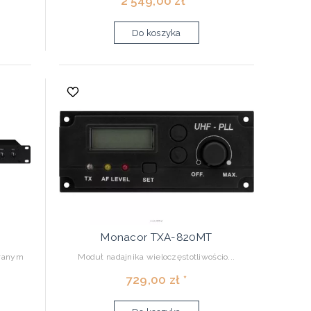
2 549,00 zł *
Do koszyka
Monacor TXA-820MT
owanym
Moduł nadajnika wieloczęstotliwościo...
729,00 zł *