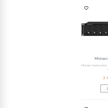
Monac
Mikser matrycowy 4
3 