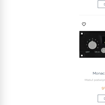
Monac
Moduł podwójne
9