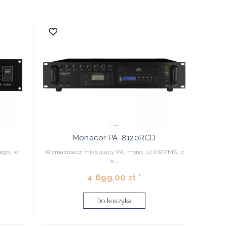
Monacor PA-8120RCD
ego, w
Wzmacniacz miksujący PA, mono, 120WRMS, z
w...
4 699,00 zł *
Do koszyka