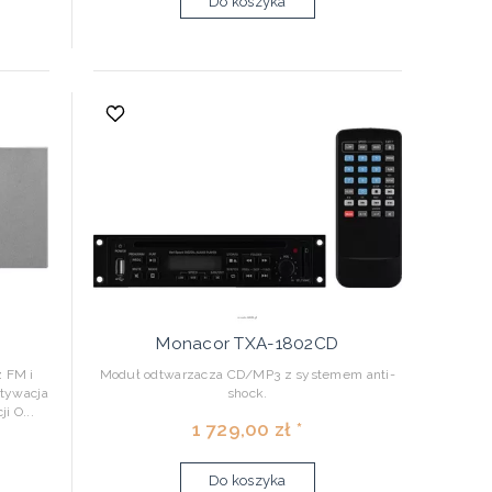
Do koszyka
Monacor TXA-1802CD
 FM i
Moduł odtwarzacza CD/MP3 z systemem anti-
ktywacja
shock.
i O...
1 729,00 zł *
Do koszyka