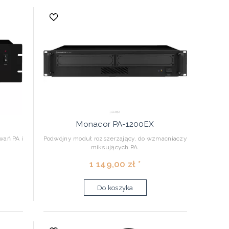
Monacor PA-1200EX
wań PA i
Podwójny moduł rozszerzający, do wzmacniaczy
miksujących PA.
1 149,00 zł *
Do koszyka