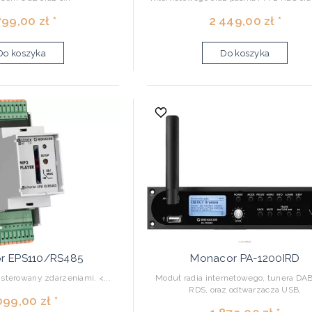
799,00 zł *
2 449,00 zł *
Do koszyka
Do koszyka
r EPS110/RS485
Monacor PA-1200IRD
terowany zdarzeniami. <...
Moduł radia internetowego, tunera D
RDS, oraz odtwarzacza USB,
099,00 zł *