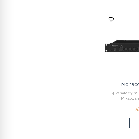
Monac
4-kanałowy mi
Miksowanie
5