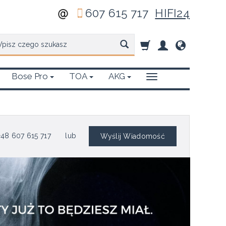
607 615 717
HIFI24
zukaj
Bose Pro
TOA
AKG
48 607 615 717
lub
Wyślij Wiadomość