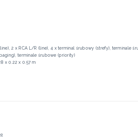
), 2 x RCA L/R (line), 4 x terminal śrubowy (strefy), terminale ś
aging), terminale śrubowe (priority)
28 x 0.22 x 0.57 m
ję