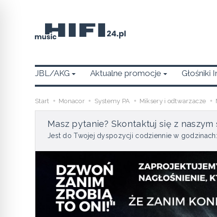
JBL/AKG
Aktualne promocje
Głośniki 
Start
Monacor
Systemy PA
Miksery i odtwarzacze
Masz pytanie? Skontaktuj się z naszym 
Jest do Twojej dyspozycji codziennie w godzinach: