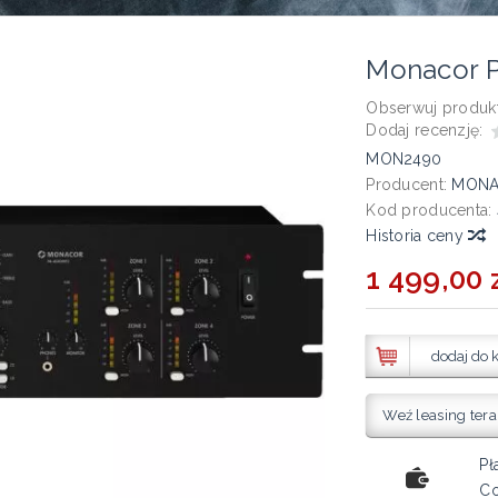
Monacor 
Obserwuj produkt
Dodaj recenzję:
MON2490
Producent:
MON
Kod producenta:
Historia ceny
1 499,00 z
dodaj do 
Weź leasing tera
Pł
Co