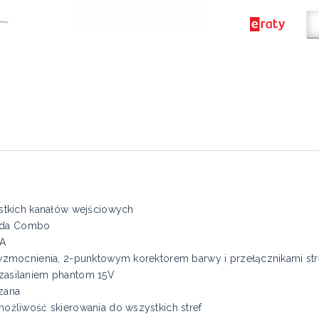
stkich kanałów wejściowych
iazda Combo
CA
 wzmocnienia, 2-punktowym korektorem barwy i przełącznikami st
zasilaniem phantom 15V
czana
ożliwość skierowania do wszystkich stref