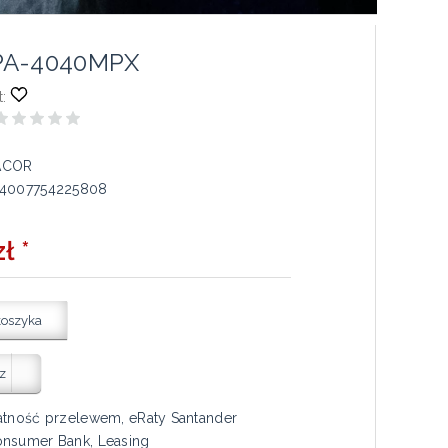
PA-4040MPX
:
ACOR
4007754225808
ł *
koszyka
z
atność przelewem, eRaty Santander
nsumer Bank, Leasing