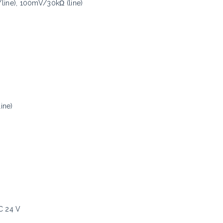
ine), 100mV/30kΩ (line)
ine)
C 24 V