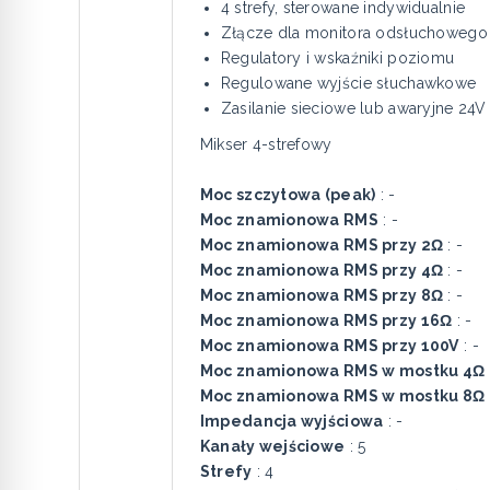
4 strefy, sterowane indywidualnie
Złącze dla monitora odsłuchowego
Regulatory i wskaźniki poziomu
Regulowane wyjście słuchawkowe
Zasilanie sieciowe lub awaryjne 24V
Mikser 4-strefowy
Moc szczytowa (peak)
: -
Moc znamionowa RMS
: -
Moc znamionowa RMS przy 2Ω
: -
Moc znamionowa RMS przy 4Ω
: -
Moc znamionowa RMS przy 8Ω
: -
Moc znamionowa RMS przy 16Ω
: -
Moc znamionowa RMS przy 100V
: -
Moc znamionowa RMS w mostku 4Ω
Moc znamionowa RMS w mostku 8Ω
Impedancja wyjściowa
: -
Kanały wejściowe
: 5
Strefy
: 4