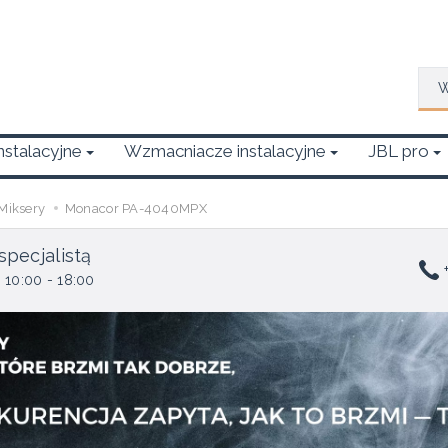
Wys
Instalacyjne
Wzmacniacze instalacyjne
JBL pro
Miksery
Monacor PA-4040MPX
specjalistą
+
 10:00 - 18:00