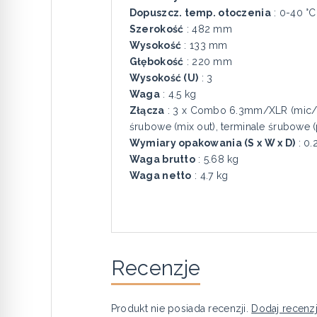
Dopuszcz. temp. otoczenia
: 0-40 °C
Szerokość
: 482 mm
Wysokość
: 133 mm
Głębokość
: 220 mm
Wysokość (U)
: 3
Waga
: 4.5 kg
Złącza
: 3 x Combo 6.3mm/XLR (mic/line
śrubowe (mix out), terminale śrubowe (p
Wymiary opakowania (S x W x D)
: 0.
Waga brutto
: 5.68 kg
Waga netto
: 4.7 kg
Recenzje
Produkt nie posiada recenzji.
Dodaj recenz