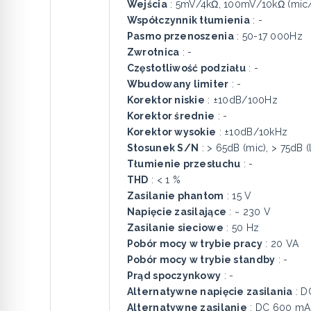
Wejścia
: 5mV/4kΩ, 100mV/10kΩ (mic/l
Współczynnik tłumienia
: -
Pasmo przenoszenia
: 50-17 000Hz
Zwrotnica
: -
Częstotliwość podziału
: -
Wbudowany limiter
: -
Korektor niskie
: ±10dB/100Hz
Korektor średnie
: -
Korektor wysokie
: ±10dB/10kHz
Stosunek S/N
: > 65dB (mic), > 75dB (l
Tłumienie przesłuchu
: -
THD
: < 1 %
Zasilanie phantom
: 15 V
Napięcie zasilające
: ~ 230 V
Zasilanie sieciowe
: 50 Hz
Pobór mocy w trybie pracy
: 20 VA
Pobór mocy w trybie standby
: -
Prąd spoczynkowy
: -
Alternatywne napięcie zasilania
: D
Alternatywne zasilanie
: DC 600 mA