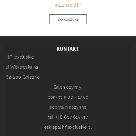
244,00 zł *
Do koszyka
KONTAKT
HiFI exclusive
ul.Witkowska 5a
62-200 Gniezno
Salon czynny:
pon-pt: 9:00 - 17:00
sobota nieczynne
tel. +48 607 615 717
esklep@hifiexclusive.pl