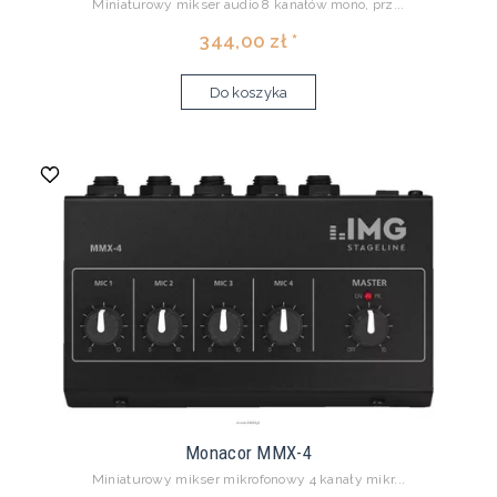
Miniaturowy mikser audio 8 kanałów mono, prz...
344,00 zł *
Do koszyka
Monacor MMX-4
Miniaturowy mikser mikrofonowy 4 kanały mikr...