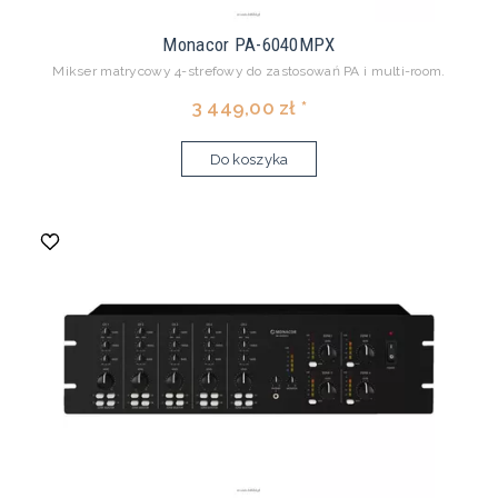
Monacor PA-6040MPX
Mikser matrycowy 4-strefowy do zastosowań PA i multi-room.
3 449,00 zł *
Do koszyka