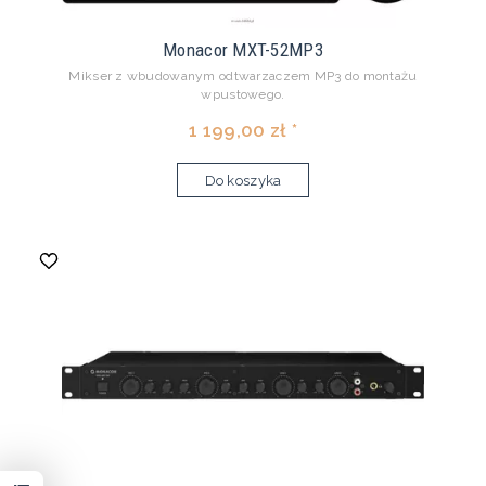
Monacor MXT-52MP3
Mikser z wbudowanym odtwarzaczem MP3 do montażu
wpustowego.
1 199,00 zł *
Do koszyka