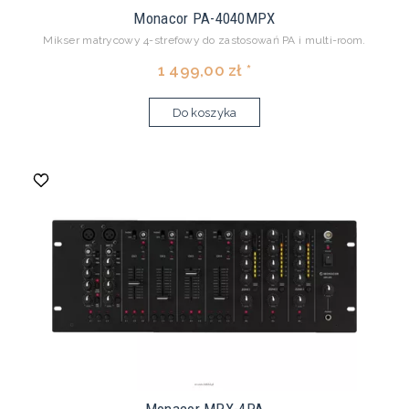
Monacor PA-4040MPX
Mikser matrycowy 4-strefowy do zastosowań PA i multi-room.
1 499,00 zł *
Do koszyka