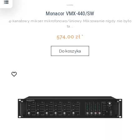
Monacor VMX-440/SW
4-kanałowy mikser mikrofonowo/liniowy Miksowanie nigdy nie było
ta...
574,00 zł *
Do koszyka