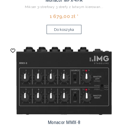
Monacor MPX-4PA
Mikser 3-strefowy 3 strefy z łatwym kierowan...
1 679,00 zł *
Do koszyka
Monacor MMX-8