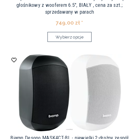
głośnikowy z wooferem 6.5", BIAŁY , cena za szt.;
sprzedawany w parach
749,00 zł *
Wybierz opcje
Biamp Desono MASK4CT-BL - niewielki 2-drożny zespół