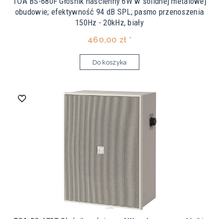
TOA BS-680F Głośnik naścienny 6W w solidnej metalowej
obudowie; efektywność 94 dB SPL; pasmo przenoszenia
150Hz - 20kHz, biały
460,00 zł *
Do koszyka