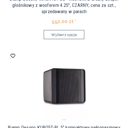
głośnikowy z wooferem 4.25", CZARNY; cena za szt.,
sprzedawany w parach
552,00 zł *
Wybierz opcje
Biamp Desono KUBO5T-BL 5" kompaktowy pełnopasmowy