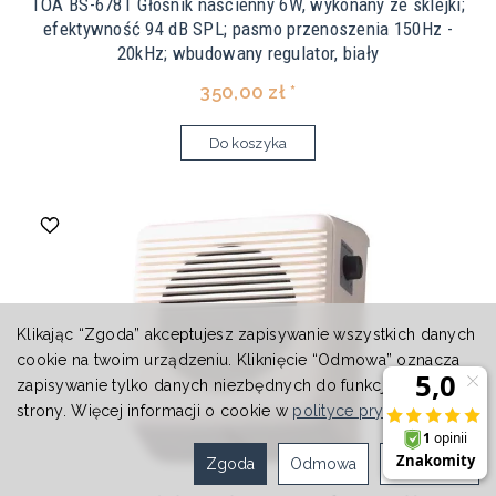
TOA BS-678T Głośnik naścienny 6W, wykonany ze sklejki;
efektywność 94 dB SPL; pasmo przenoszenia 150Hz -
20kHz; wbudowany regulator, biały
350,00 zł *
Do koszyka
Klikając “Zgoda” akceptujesz zapisywanie wszystkich danych
cookie na twoim urządzeniu. Kliknięcie “Odmowa” oznacza
zapisywanie tylko danych niezbędnych do funkcjonowania
strony. Więcej informacji o cookie w
polityce prywatności
.
Zgoda
Odmowa
Ustawienia