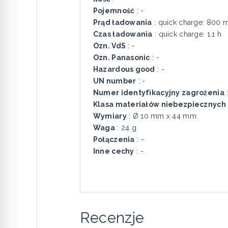
Pojemność
: -
Prąd ładowania
: quick charge: 800 
Czas ładowania
: quick charge: 1.1 h
Ozn. VdS
: -
Ozn. Panasonic
: -
Hazardous good
: -
UN number
: -
Numer identyfikacyjny zagrożenia
:
Klasa materiałów niebezpiecznych
Wymiary
: Ø 10 mm x 44 mm
Waga
: 24 g
Połączenia
: -
Inne cechy
: -
Recenzje