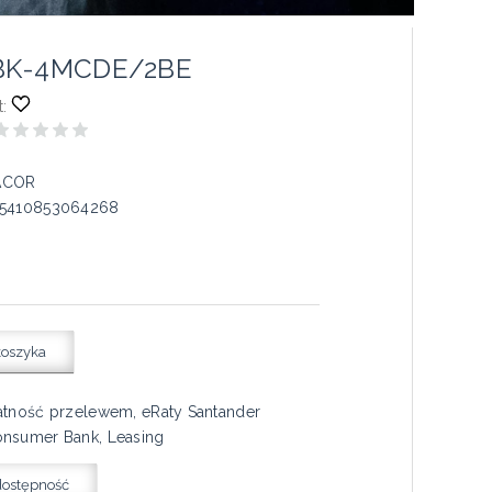
BK-4MCDE/2BE
:
ACOR
5410853064268
koszyka
atność przelewem, eRaty Santander
nsumer Bank, Leasing
dostępność