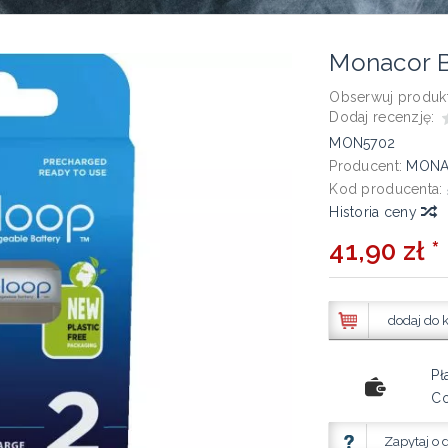
Monacor 
Obserwuj produkt
Dodaj recenzję:
MON5702
Producent:
MON
Kod producenta:
Historia ceny
41,90 zł *
dodaj do 
Pł
Co
Zapytaj o 