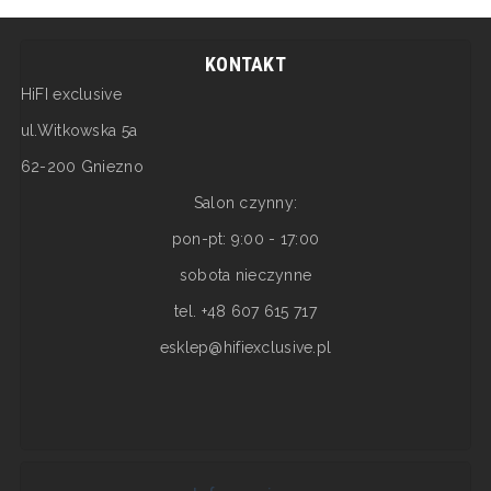
KONTAKT
HiFI exclusive
ul.Witkowska 5a
62-200 Gniezno
Salon czynny:
pon-pt: 9:00 - 17:00
sobota nieczynne
tel. +48 607 615 717
esklep@hifiexclusive.pl