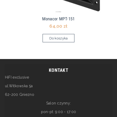
Monacor MPT-151
64,00 zł
Do koszyka
KONTAKT
HiFI exclusive
ul.Witkowska 5a
62-200 Gniezno
Salon czynny:
pon-pt: 9:00 - 17:00