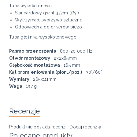
Tuba wysokotonowa
Standardowy gwint 3.5cm (1⅜")
Wytrzymałe tworzywo sztuczne
Odpowiednia do driverów piezo
Tuba głośnika wysokotonowego
Pasmo przenoszenia
: 800-20 000 Hz
Otwór montażowy
: 232x85mm
Głębokość montażowa
: 165 mm
Kąt promieniowania (pion./poz.)
: 30°/60°
Wymiary
: 265x111mm
Waga
: 197 g
Recenzje
Produkt nie posiada recenzji.
Dodaj recenzję
Polecane produkty