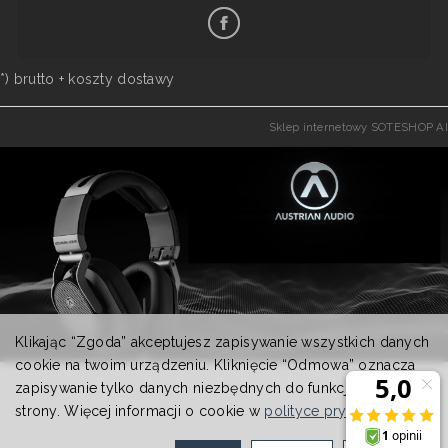
*) brutto +
koszty dostawy
Sklep internetowy SOTESHOP AI
Klikając “Zgoda” akceptujesz zapisywanie wszystkich danych
cookie na twoim urządzeniu. Kliknięcie “Odmowa” oznacza
zapisywanie tylko danych niezbędnych do funkcjonowania
strony. Więcej informacji o cookie w
polityce prywatności
.