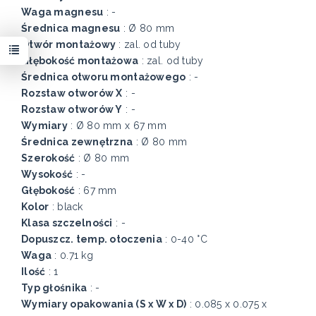
Waga magnesu
: -
Średnica magnesu
: Ø 80 mm
Otwór montażowy
: zal. od tuby
Głębokość montażowa
: zal. od tuby
Średnica otworu montażowego
: -
Rozstaw otworów X
: -
Rozstaw otworów Y
: -
Wymiary
: Ø 80 mm x 67 mm
Średnica zewnętrzna
: Ø 80 mm
Szerokość
: Ø 80 mm
Wysokość
: -
Głębokość
: 67 mm
Kolor
: black
Klasa szczelności
: -
Dopuszcz. temp. otoczenia
: 0-40 °C
Waga
: 0.71 kg
Ilość
: 1
Typ głośnika
: -
Wymiary opakowania (S x W x D)
: 0.085 x 0.075 x