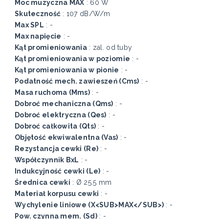
Moc muzyczna MAX
: 60 W
Skuteczność
: 107 dB/W/m
Max SPL
: -
Max napięcie
: -
Kąt promieniowania
: zal. od tuby
Kąt promieniowania w poziomie
: -
Kąt promieniowania w pionie
: -
Podatność mech. zawieszeń (Cms)
: -
Masa ruchoma (Mms)
: -
Dobroć mechaniczna (Qms)
: -
Dobroć elektryczna (Qes)
: -
Dobroć całkowita (Qts)
: -
Objętość ekwiwalentna (Vas)
: -
Rezystancja cewki (Re)
: -
Współczynnik BxL
: -
Indukcyjność cewki (Le)
: -
Średnica cewki
: Ø 25.5 mm
Materiał korpusu cewki
: -
Wychylenie liniowe (X<SUB>MAX</SUB>)
: -
Pow. czynna mem. (Sd)
: -