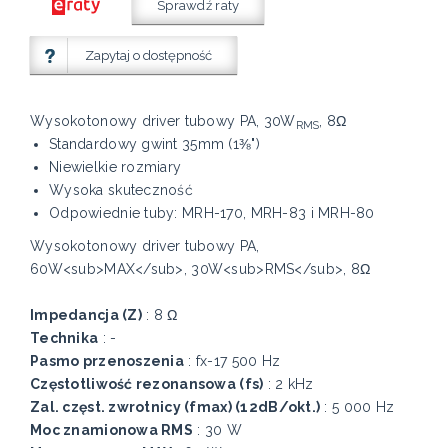
Sprawdź raty
Zapytaj o dostępność
Wysokotonowy driver tubowy PA, 30W
, 8Ω
RMS
Standardowy gwint 35mm (1⅜")
Niewielkie rozmiary
Wysoka skuteczność
Odpowiednie tuby: MRH-170, MRH-83 i MRH-80
Wysokotonowy driver tubowy PA,
60W<sub>MAX</sub>, 30W<sub>RMS</sub>, 8Ω
Impedancja (Z)
: 8 Ω
Technika
: -
Pasmo przenoszenia
: fx-17 500 Hz
Częstotliwość rezonansowa (fs)
: 2 kHz
Zal. częst. zwrotnicy (fmax) (12dB/okt.)
: 5 000 Hz
Moc znamionowa RMS
: 30 W