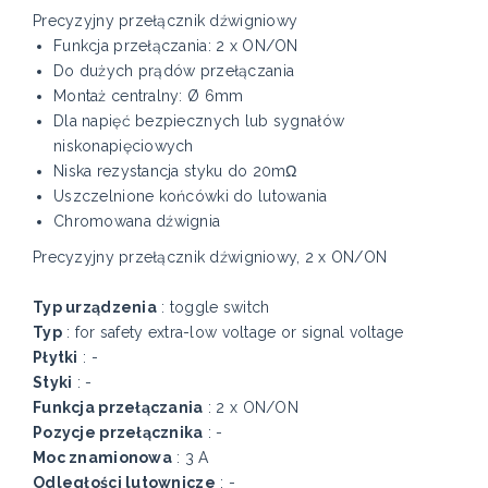
Precyzyjny przełącznik dźwigniowy
Funkcja przełączania: 2 x ON/ON
Do dużych prądów przełączania
Montaż centralny: Ø 6mm
Dla napięć bezpiecznych lub sygnałów
niskonapięciowych
Niska rezystancja styku do 20mΩ
Uszczelnione końcówki do lutowania
Chromowana dźwignia
Precyzyjny przełącznik dźwigniowy, 2 x ON/ON
Typ urządzenia
: toggle switch
Typ
: for safety extra-low voltage or signal voltage
Płytki
: -
Styki
: -
Funkcja przełączania
: 2 x ON/ON
Pozycje przełącznika
: -
Moc znamionowa
: 3 A
Odległości lutownicze
: -