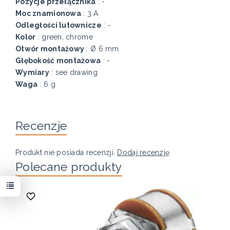
Pozycje przełącznika
: -
Moc znamionowa
: 3 A
Odległości lutownicze
: -
Kolor
: green, chrome
Otwór montażowy
: Ø 6 mm
Głębokość montażowa
: -
Wymiary
: see drawing
Waga
: 6 g
Recenzje
Produkt nie posiada recenzji.
Dodaj recenzję
Polecane produkty