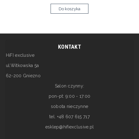
Do koszyka
KONTAKT
HiFI exclusive
ul.Witkowska 5a
62-200 Gniezno
Salon czynny:
pon-pt: 9:00 - 17:00
sobota nieczynne
tel. +48 607 615 717
esklep@hifiexclusive.pl