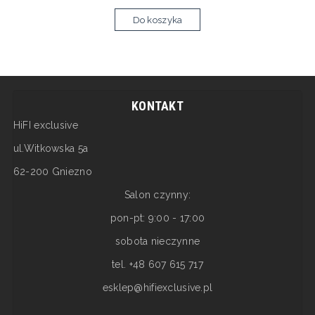
Do koszyka
KONTAKT
HiFI exclusive
ul.Witkowska 5a
62-200 Gniezno
Salon czynny:
pon-pt: 9:00 - 17:00
sobota nieczynne
tel. +48 607 615 717
esklep@hifiexclusive.pl