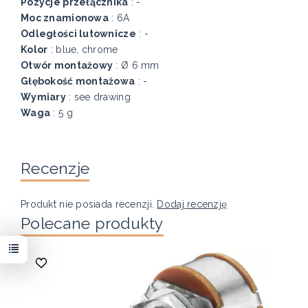
Pozycje przełącznika
: -
Moc znamionowa
: 6A
Odległości lutownicze
: -
Kolor
: blue, chrome
Otwór montażowy
: Ø 6 mm
Głębokość montażowa
: -
Wymiary
: see drawing
Waga
: 5 g
Recenzje
Produkt nie posiada recenzji.
Dodaj recenzję
Polecane produkty