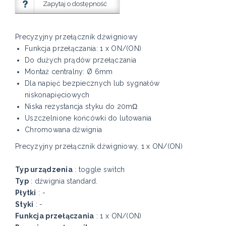
Zapytaj o dostępność
Precyzyjny przełącznik dźwigniowy
Funkcja przełączania: 1 x ON/(ON)
Do dużych prądów przełączania
Montaż centralny: Ø 6mm
Dla napięć bezpiecznych lub sygnałów
niskonapięciowych
Niska rezystancja styku do 20mΩ
Uszczelnione końcówki do lutowania
Chromowana dźwignia
Precyzyjny przełącznik dźwigniowy, 1 x ON/(ON)
Typ urządzenia
: toggle switch
Typ
: dźwignia standard.
Płytki
: -
Styki
: -
Funkcja przełączania
: 1 x ON/(ON)