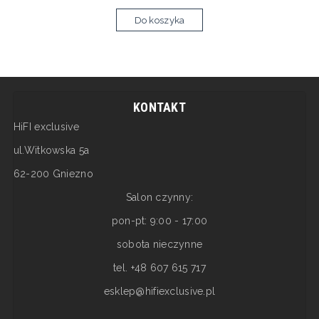
Do koszyka
KONTAKT
HiFI exclusive
ul.Witkowska 5a
62-200 Gniezno
Salon czynny:
pon-pt: 9:00 - 17:00
sobota nieczynne
tel. +48 607 615 717
esklep@hifiexclusive.pl