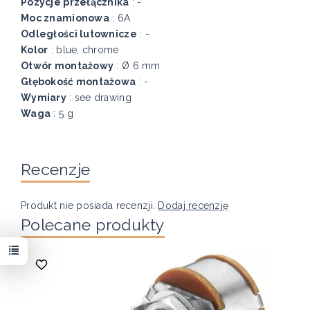
Pozycje przełącznika
: -
Moc znamionowa
: 6A
Odległości lutownicze
: -
Kolor
: blue, chrome
Otwór montażowy
: Ø 6 mm
Głębokość montażowa
: -
Wymiary
: see drawing
Waga
: 5 g
Recenzje
Produkt nie posiada recenzji.
Dodaj recenzję
Polecane produkty