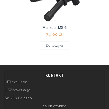
Monacor MS-6
79,00 zł
Do koszyka
KONTAKT
HiFI exclusive
ul.Witkowska 5a
62-200 Gniezno
Salon czynny: