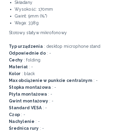
Składany
Wysokość: 170mm
Gwint: 9mm (⅜")
Waga: 338g
Stołowy statyw mikrofonowy
Typ urządzenia
: desktop microphone stand
Odpowiednie do
: -
Cechy
: folding
Materiał
: -
Kolor
: black
Max obciążenie w punkcie centralnym
: -
Stopka montażowa
: -
Płyta montażowa
: -
Gwint montażowy
: -
Standard VESA
: -
Czop
: -
Nachylenie
: -
Średnica rury
: -