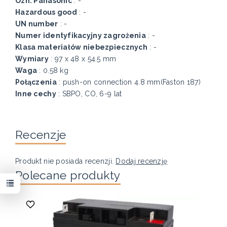
Ozn. Panasonic
: -
Hazardous good
: -
UN number
: -
Numer identyfikacyjny zagrożenia
: -
Klasa materiałów niebezpiecznych
: -
Wymiary
: 97 x 48 x 54.5 mm
Waga
: 0.58 kg
Połączenia
: push-on connection 4.8 mm(Faston 187)
Inne cechy
: SBPO, CO, 6-9 lat
Recenzje
Produkt nie posiada recenzji.
Dodaj recenzję
Polecane produkty