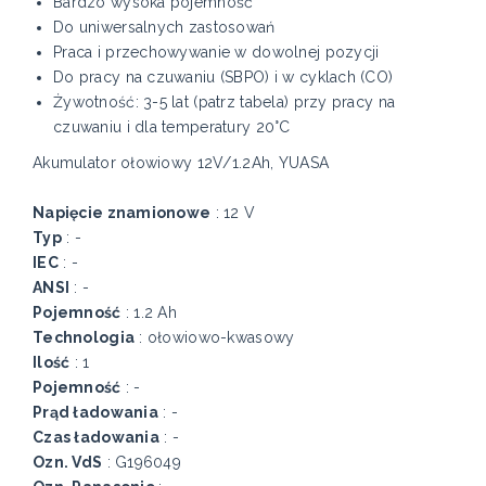
Bardzo wysoka pojemność
Do uniwersalnych zastosowań
Praca i przechowywanie w dowolnej pozycji
Do pracy na czuwaniu (SBPO) i w cyklach (CO)
Żywotność: 3-5 lat (patrz tabela) przy pracy na
czuwaniu i dla temperatury 20°C
Akumulator ołowiowy 12V/1.2Ah, YUASA
Napięcie znamionowe
: 12 V
Typ
: -
IEC
: -
ANSI
: -
Pojemność
: 1.2 Ah
Technologia
: ołowiowo-kwasowy
Ilość
: 1
Pojemność
: -
Prąd ładowania
: -
Czas ładowania
: -
Ozn. VdS
: G196049