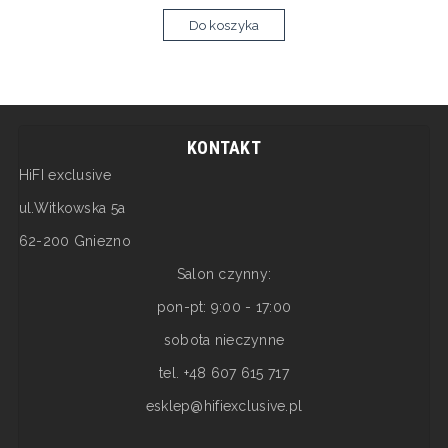
Do koszyka
KONTAKT
HiFI exclusive
ul.Witkowska 5a
62-200 Gniezno
Salon czynny:
pon-pt: 9:00 - 17:00
sobota nieczynne
tel. +48 607 615 717
esklep@hifiexclusive.pl