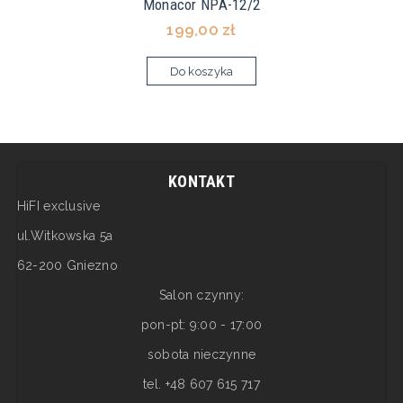
Monacor NPA-12/2
199,00 zł
Do koszyka
KONTAKT
HiFI exclusive
ul.Witkowska 5a
62-200 Gniezno
Salon czynny:
pon-pt: 9:00 - 17:00
sobota nieczynne
tel. +48 607 615 717