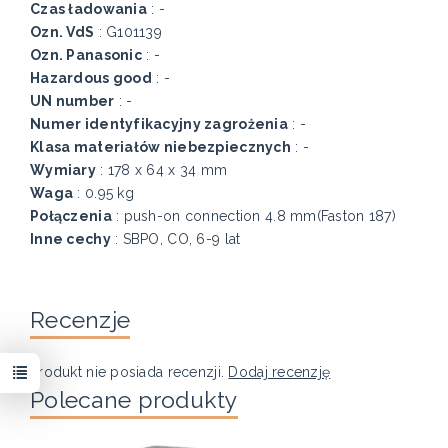
Czas ładowania
: -
Ozn. VdS
: G101139
Ozn. Panasonic
: -
Hazardous good
: -
UN number
: -
Numer identyfikacyjny zagrożenia
: -
Klasa materiałów niebezpiecznych
: -
Wymiary
: 178 x 64 x 34 mm
Waga
: 0.95 kg
Połączenia
: push-on connection 4.8 mm(Faston 187)
Inne cechy
: SBPO, CO, 6-9 lat
Recenzje
Produkt nie posiada recenzji.
Dodaj recenzję
Polecane produkty