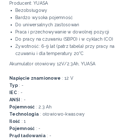
Producent: YUASA
Bezobsługowy
Bardzo wysoka pojemność
Do uniwersalnych zastosowań
Praca i przechowywanie w dowolnej pozycji
Do pracy na czuwaniu (SBPO) i w cyklach (CO)
Żywotność: 6-9 lat (patrz tabela) przy pracy na
czuwaniu i dla temperatury 20°C
Akumulator ołowiowy 12V/2.3Ah, YUASA
Napięcie znamionowe
: 12 V
Typ
: -
IEC
: -
ANSI
: -
Pojemność
: 2.3 Ah
Technologia
: ołowiowo-kwasowy
Ilość
: 1
Pojemność
: -
Prąd ładowania
: -