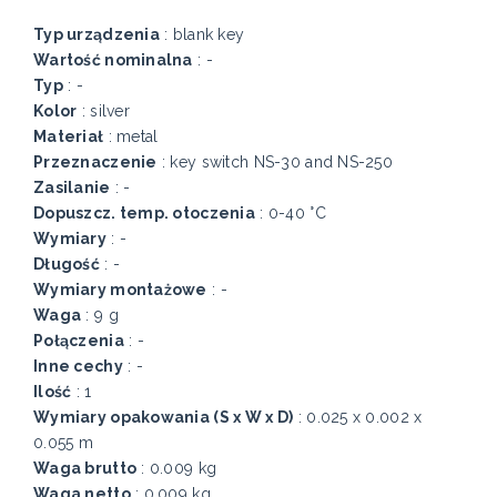
Typ urządzenia
: blank key
Wartość nominalna
: -
Typ
: -
Kolor
: silver
Materiał
: metal
Przeznaczenie
: key switch NS-30 and NS-250
Zasilanie
: -
Dopuszcz. temp. otoczenia
: 0-40 °C
Wymiary
: -
Długość
: -
Wymiary montażowe
: -
Waga
: 9 g
Połączenia
: -
Inne cechy
: -
Ilość
: 1
Wymiary opakowania (S x W x D)
: 0.025 x 0.002 x
0.055 m
Waga brutto
: 0.009 kg
Waga netto
: 0.009 kg