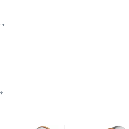
3mm
ję