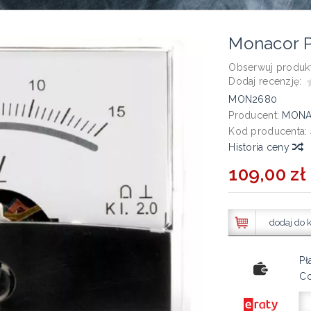
Monacor 
Obserwuj produkt
Dodaj recenzję:
MON2680
Producent:
MON
Kod producenta:
Historia ceny
109,00 zł 
dodaj do 
Pł
Co