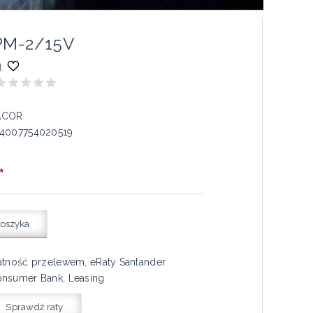
PM-2/15V
:
ACOR
4007754020519
*
koszyka
atność przelewem, eRaty Santander
nsumer Bank, Leasing
Sprawdź raty