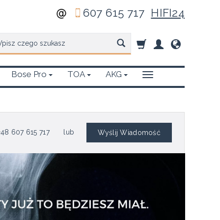
607 615 717
HIFI24
zukaj
Bose Pro
TOA
AKG
48 607 615 717
lub
Wyślij Wiadomość