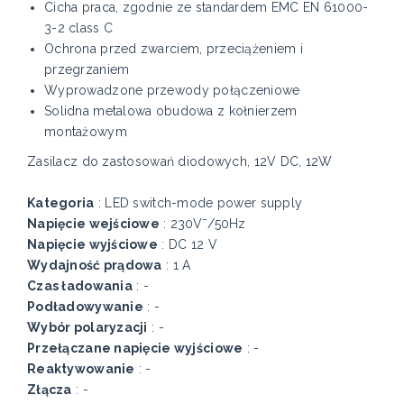
Cicha praca, zgodnie ze standardem EMC EN 61000-
3-2 class C
Ochrona przed zwarciem, przeciążeniem i
przegrzaniem
Wyprowadzone przewody połączeniowe
Solidna metalowa obudowa z kołnierzem
montażowym
Zasilacz do zastosowań diodowych, 12V DC, 12W
Kategoria
: LED switch-mode power supply
Napięcie wejściowe
: 230V˜/50Hz
Napięcie wyjściowe
: DC 12 V
Wydajność prądowa
: 1 A
Czas ładowania
: -
Podładowywanie
: -
Wybór polaryzacji
: -
Przełączane napięcie wyjściowe
: -
Reaktywowanie
: -
Złącza
: -