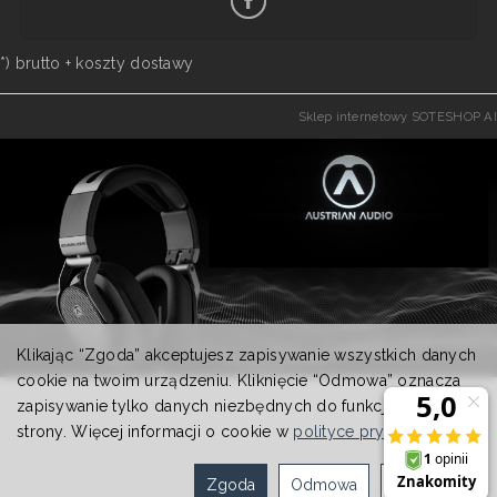
*) brutto +
koszty dostawy
Sklep internetowy SOTESHOP AI
Klikając “Zgoda” akceptujesz zapisywanie wszystkich danych
cookie na twoim urządzeniu. Kliknięcie “Odmowa” oznacza
zapisywanie tylko danych niezbędnych do funkcjonowania
strony. Więcej informacji o cookie w
polityce prywatności
.
Zgoda
Odmowa
Ustawienia