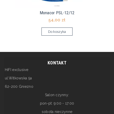
Monacor PSL-12/12
54,00 zł
Do koszyka
KONTAKT
HiFI exclusive
ul.Witkowska 5a
62-200 Gniezno
Salon czynny:
pon-pt: 9:00 - 17:00
sobota nieczynne