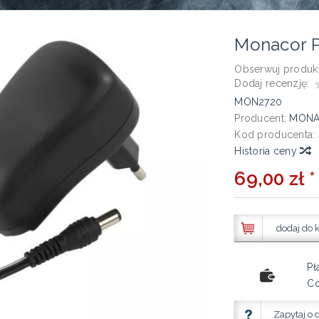
Monacor 
Obserwuj produkt
Dodaj recenzję:
MON2720
Producent:
MON
Kod producenta:
Historia ceny
69,00 zł *
dodaj do 
Pł
Co
Zapytaj o 