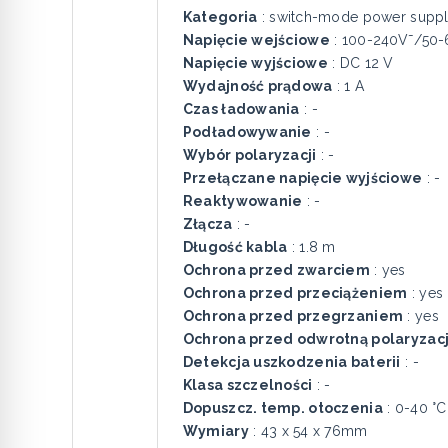
Kategoria
: switch-mode power supp
Napięcie wejściowe
: 100-240V˜/50
Napięcie wyjściowe
: DC 12 V
Wydajność prądowa
: 1 A
Czas ładowania
: -
Podładowywanie
: -
Wybór polaryzacji
: -
Przełączane napięcie wyjściowe
: -
Reaktywowanie
: -
Złącza
: -
Długość kabla
: 1.8 m
Ochrona przed zwarciem
: yes
Ochrona przed przeciążeniem
: yes
Ochrona przed przegrzaniem
: yes
Ochrona przed odwrotną polaryzac
Detekcja uszkodzenia baterii
: -
Klasa szczelności
: -
Dopuszcz. temp. otoczenia
: 0-40 °C
Wymiary
: 43 x 54 x 76mm