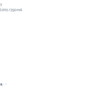
ly
-60Hz/250mA
ją
: -