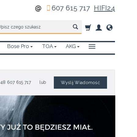
607 615 717
HIFI24
zukaj
Bose Pro
TOA
AKG
48 607 615 717
lub
Wyślij Wiadomość