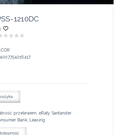
PSS-1210DC
:
ACOR
4007754216417
koszyka
atność przelewem, eRaty Santander
nsumer Bank, Leasing
dostępność