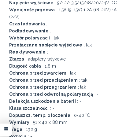
Napięcie wyjściowe
: 9/12/13.5/15/18/20/24V DC
Wydajność prądowa
: 1.5A (9-15V) 1.2A (18-20V) 1A
(24V)
Czas ładowania
: -
Podładowywanie
: -
Wybór polaryzacji
: tak
Przełączane napięcie wyjściowe
: tak
Reaktywowanie
: -
Złącza
: adaptery wtykowe
Długość kabla
: 1.8 m
Ochrona przed zwarciem
: tak
Ochrona przed przeciążeniem
: tak
Ochrona przed przegrzaniem
: tak
Ochrona przed odwrotną polaryzacją
: -
Detekcja uszkodzenia baterii
: -
Klasa szczelności
: -
Dopuszcz. temp. otoczenia
: 0-40 °C
Wymiary
: 51 x 40 x 88 mm
Waga
: 192 g
Pozycja
: -