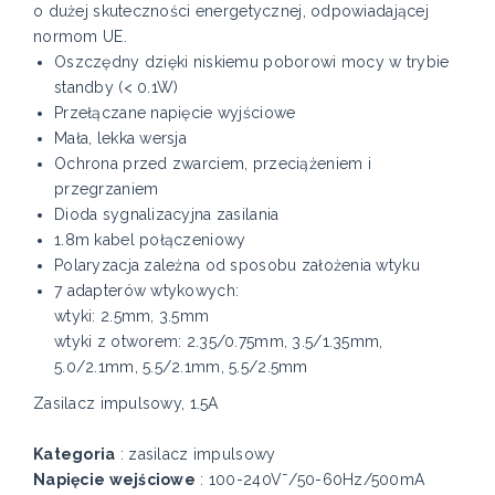
o dużej skuteczności energetycznej, odpowiadającej
normom UE.
Oszczędny dzięki niskiemu poborowi mocy w trybie
standby (< 0.1W)
Przełączane napięcie wyjściowe
Mała, lekka wersja
Ochrona przed zwarciem, przeciążeniem i
przegrzaniem
Dioda sygnalizacyjna zasilania
1.8m kabel połączeniowy
Polaryzacja zależna od sposobu założenia wtyku
7 adapterów wtykowych:
wtyki: 2.5mm, 3.5mm
wtyki z otworem: 2.35/0.75mm, 3.5/1.35mm,
5.0/2.1mm, 5.5/2.1mm, 5.5/2.5mm
Zasilacz impulsowy, 1.5A
Kategoria
: zasilacz impulsowy
Napięcie wejściowe
: 100-240V˜/50-60Hz/500mA