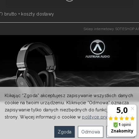
*) brutto +
koszty dostawy
Sklep internetowy SOTESHOP AI
Klikając “Zgoda” akceptujesz zapisywanie wszystkich danych
cookie na twoim urządzeniu. Kliknięcie “Odmowa” oznacza
zapisywanie tylko danych niezbędnych do funkcjonowania
strony. Więcej informacji o cookie w
polityce prywatności
.
Zgoda
Odmowa
Ustawienia