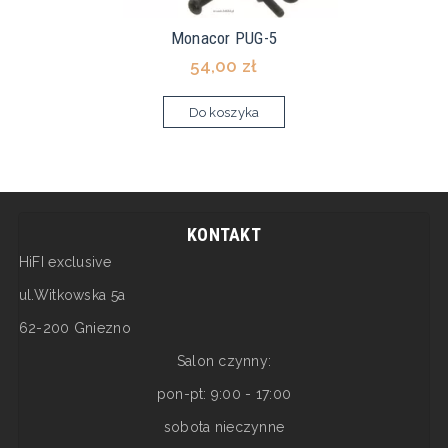
Monacor PUG-5
54,00 zł
Do koszyka
KONTAKT
HiFI exclusive
ul.Witkowska 5a
62-200 Gniezno
Salon czynny:
pon-pt: 9:00 - 17:00
sobota nieczynne