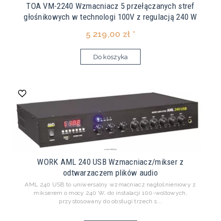
TOA VM-2240 Wzmacniacz 5 przełączanych stref
głośnikowych w technologi 100V z regulacją 240 W
5 219,00 zł *
Do koszyka
WORK AML 240 USB Wzmacniacz/mikser z
odtwarzaczem plików audio
AML 240 USB to uniwersalny wzmacniacz nagłośnieniowy z
mikserem o mocy 240 W, do instalacji 100-woltowych,
przystosowany do obsługi trzech s...