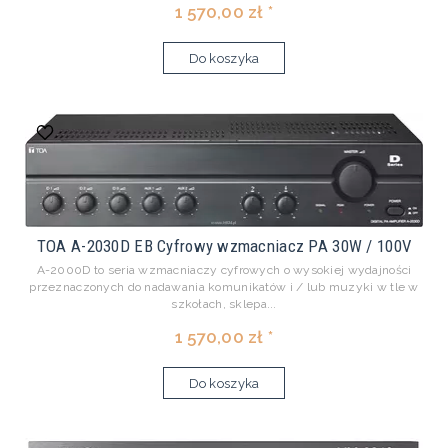
1 570,00 zł *
Do koszyka
TOA A-2030D EB Cyfrowy wzmacniacz PA 30W / 100V
A-2000D to seria wzmacniaczy cyfrowych o wysokiej wydajności
przeznaczonych do nadawania komunikatów i / lub muzyki w tle w
szkołach, sklepa...
1 570,00 zł *
Do koszyka