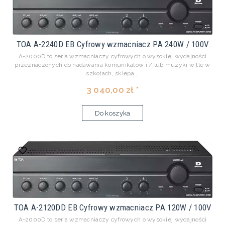
TOA A-2240D EB Cyfrowy wzmacniacz PA 240W / 100V
A-2000D to seria wzmacniaczy cyfrowych o wysokiej wydajności
przeznaczonych do nadawania komunikatów i / lub muzyki w tle w
szkołach, sklepa...
3 040,00 zł *
Do koszyka
TOA A-2120DD EB Cyfrowy wzmacniacz PA 120W / 100V
A-2000D to seria wzmacniaczy cyfrowych o wysokiej wydajności