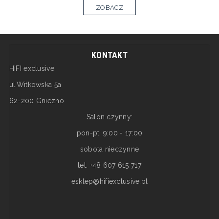
ZOBACZ
KONTAKT
HiFI exclusive
ul.Witkowska 5a
62-200 Gniezno
Salon czynny:
pon-pt: 9:00 - 17:00
sobota nieczynne
tel. +48 607 615 717
esklep@hifiexclusive.pl