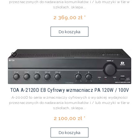
przeznaczonych do nadawania komunikatów i / lub muzyki w tle w
szkołach, sklepa...
2 369,00 zł *
Do koszyka
TOA A-2120D EB Cyfrowy wzmacniacz PA 120W / 100V
A-2000D to seria wzmacniaczy cyfrowych o wysokiej wydajności
przeznaczonych do nadawania komunikatów i / lub muzyki w tle w
szkołach, sklepa...
2 100,00 zł *
Do koszyka