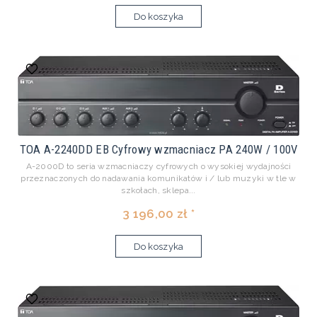
Do koszyka
TOA A-2240DD EB Cyfrowy wzmacniacz PA 240W / 100V
A-2000D to seria wzmacniaczy cyfrowych o wysokiej wydajności
przeznaczonych do nadawania komunikatów i / lub muzyki w tle w
szkołach, sklepa...
3 196,00 zł *
Do koszyka