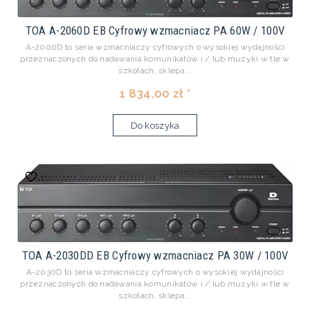
TOA A-2060D EB Cyfrowy wzmacniacz PA 60W / 100V
A-2000D to seria wzmacniaczy cyfrowych o wysokiej wydajności
przeznaczonych do nadawania komunikatów i / lub muzyki w tle w
szkołach, sklepa...
1 834,00 zł *
Do koszyka
TOA A-2030DD EB Cyfrowy wzmacniacz PA 30W / 100V
A-2030D to seria wzmacniaczy cyfrowych o wysokiej wydajności
przeznaczonych do nadawania komunikatów i / lub muzyki w tle w
szkołach, sklepa...