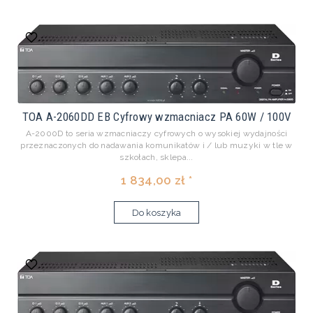
TOA A-2060DD EB Cyfrowy wzmacniacz PA 60W / 100V
A-2000D to seria wzmacniaczy cyfrowych o wysokiej wydajności
przeznaczonych do nadawania komunikatów i / lub muzyki w tle w
szkołach, sklepa...
1 834,00 zł *
Do koszyka