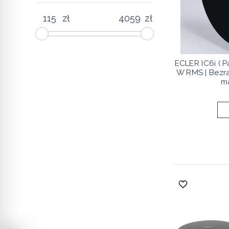
zł
zł
ECLER IC6i ( Pa
W RMS | Bez
m