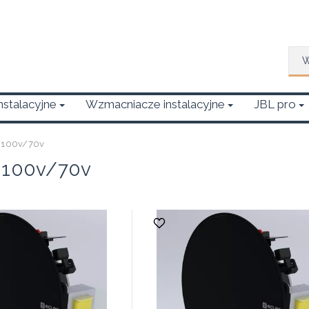
Wys
Instalacyjne
Wzmacniacze instalacyjne
JBL pro
e 100v/70v
 100v/70v