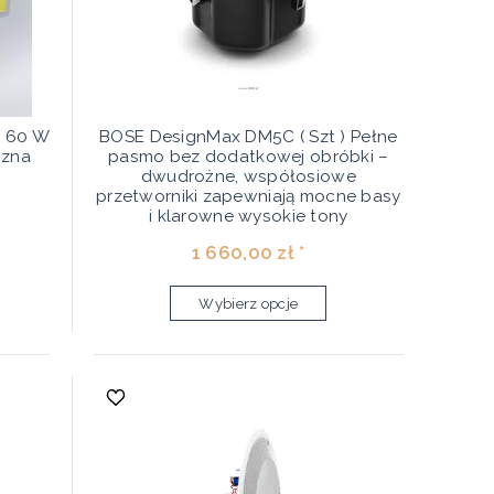
 | 60 W
BOSE DesignMax DM5C ( Szt ) Pełne
czna
pasmo bez dodatkowej obróbki –
dwudrożne, współosiowe
przetworniki zapewniają mocne basy
i klarowne wysokie tony
1 660,00 zł *
Wybierz opcje