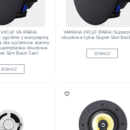
VXC5F VA (PARA)
YAMAHA VXC5F (PARA) Superp
 zgodnie z europejską
obudowa tylna (Super Slim Bac
4 dla systemów alarmu
Superpłaska obudowa
per Slim Back Can)
ZOBACZ
ZOBACZ