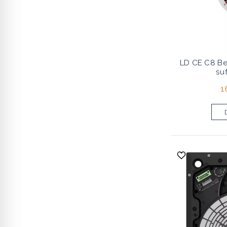
LD CE C8 Be
su
1