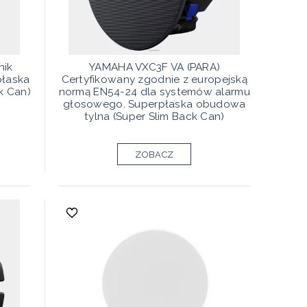
nik
YAMAHA VXC3F VA (PARA)
płaska
Certyfikowany zgodnie z europejską
k Can)
normą EN54-24 dla systemów alarmu
głosowego. Superpłaska obudowa
tylna (Super Slim Back Can)
ZOBACZ