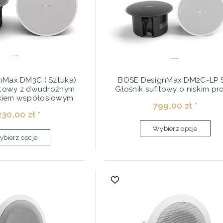
nMax DM3C ( Sztuka)
BOSE DesignMax DM2C-LP 
fitowy z dwudrożnym
Głośnik sufitowy o niskim pro
ikiem współosiowym
799,00 zł *
230,00 zł *
Wybierz opcje
bierz opcje