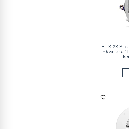
JBL 8128 8-
głośnik suf
ko