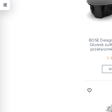
BOSE Desig
Głośnik su
przetworn
1 
Wy