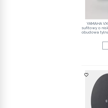
YAMAHA VXC
sufitowy o nis
obudowa tylna