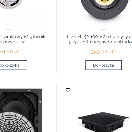
zramkowy 8" głośnik
LD CFL 52 100 V 2-drożny gło
fitowy 100V
5,25” instalacyjny bez obud
66,00 zł *
393,00 zł *
Do koszyka
Do koszyka