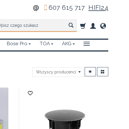
607 615 717
HIFI24
zukaj
Bose Pro
TOA
AKG