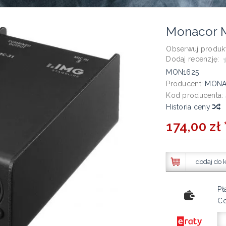
Monacor 
Obserwuj produkt
Dodaj recenzję:
MON1625
Producent:
MON
Kod producenta:
Historia ceny
174,00 zł 
dodaj do 
Pł
Co