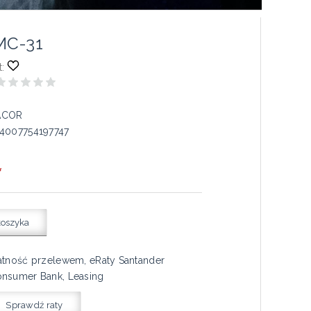
MC-31
:
ACOR
4007754197747
*
koszyka
atność przelewem, eRaty Santander
nsumer Bank, Leasing
Sprawdź raty