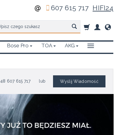
607 615 717
HIFI24
zukaj
Bose Pro
TOA
AKG
48 607 615 717
lub
Wyślij Wiadomość