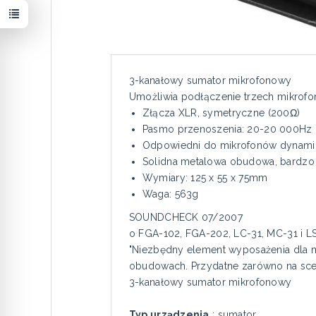
3-kanałowy sumator mikrofonowy
Umożliwia podłączenie trzech mikrofo
Złącza XLR, symetryczne (200Ω)
Pasmo przenoszenia: 20-20 000Hz
Odpowiedni do mikrofonów dynami
Solidna metalowa obudowa, bardzo
Wymiary: 125 x 55 x 75mm
Waga: 563g
SOUNDCHECK 07/2007
o FGA-102, FGA-202, LC-31, MC-31 i L
"Niezbędny element wyposażenia dla m
obudowach. Przydatne zarówno na scenie
3-kanałowy sumator mikrofonowy
Typ urządzenia
: sumator