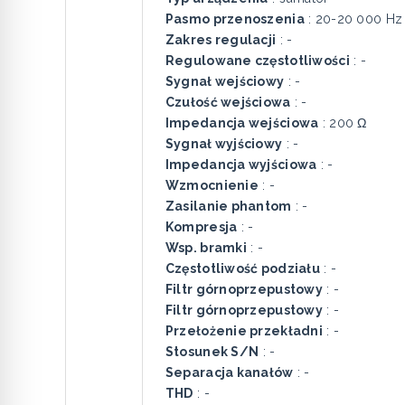
Pasmo przenoszenia
: 20-20 000 Hz
Zakres regulacji
: -
Regulowane częstotliwości
: -
Sygnał wejściowy
: -
Czułość wejściowa
: -
Impedancja wejściowa
: 200 Ω
Sygnał wyjściowy
: -
Impedancja wyjściowa
: -
Wzmocnienie
: -
Zasilanie phantom
: -
Kompresja
: -
Wsp. bramki
: -
Częstotliwość podziału
: -
Filtr górnoprzepustowy
: -
Filtr górnoprzepustowy
: -
Przełożenie przekładni
: -
Stosunek S/N
: -
Separacja kanałów
: -
THD
: -