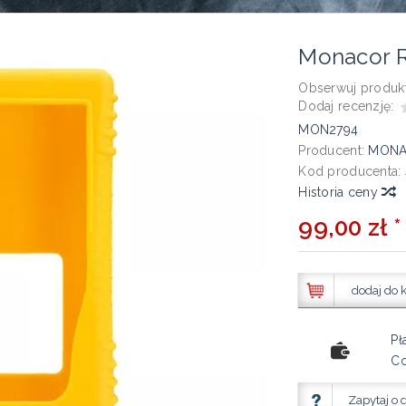
Monacor 
Obserwuj produkt
Dodaj recenzję:
MON2794
Producent:
MON
Kod producenta:
Historia ceny
99,00 zł *
dodaj do 
Pł
Co
Zapytaj o 