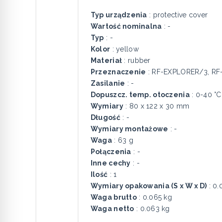
Typ urządzenia
: protective cover
Wartość nominalna
: -
Typ
: -
Kolor
: yellow
Materiał
: rubber
Przeznaczenie
: RF-EXPLORER/3, R
Zasilanie
: -
Dopuszcz. temp. otoczenia
: 0-40 °C
Wymiary
: 80 x 122 x 30 mm
Długość
: -
Wymiary montażowe
: -
Waga
: 63 g
Połączenia
: -
Inne cechy
: -
Ilość
: 1
Wymiary opakowania (S x W x D)
: 0.
Waga brutto
: 0.065 kg
Waga netto
: 0.063 kg