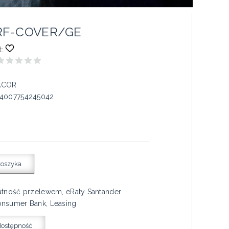
RF-COVER/GE
:
ACOR
4007754245042
koszyka
atność przelewem, eRaty Santander
nsumer Bank, Leasing
dostępność