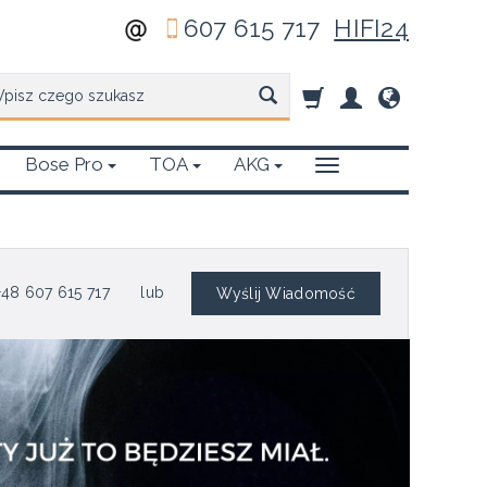
607 615 717
HIFI24
zukaj
Bose Pro
TOA
AKG
48 607 615 717
lub
Wyślij Wiadomość