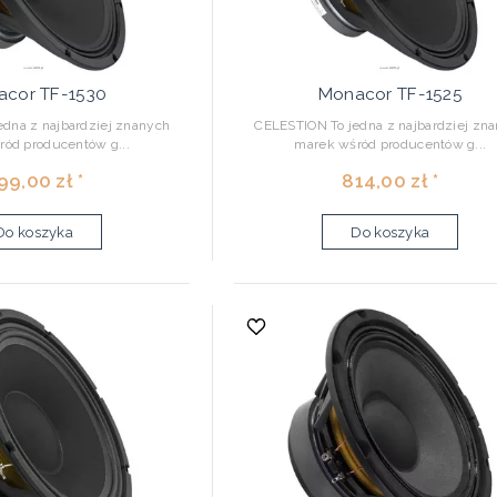
cor TF-1530
Monacor TF-1525
dna z najbardziej znanych
CELESTION To jedna z najbardziej zn
ód producentów g...
marek wśród producentów g...
99,00 zł *
814,00 zł *
Do koszyka
Do koszyka