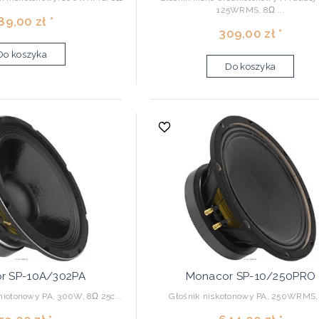
125WRMS, 8Ω ...
89,00 zł *
309,00 zł *
Do koszyka
Do koszyka
r SP-10A/302PA
Monacor SP-10/250PRO
niotonowy PA, 300W, 8Ω 25c...
Głośnik niskotonowy PA, 250WRMS,