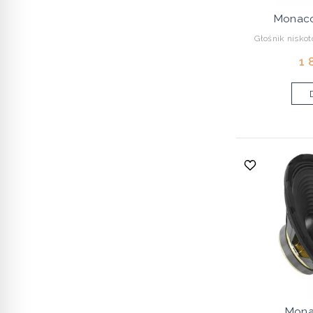
Monaco
Głośnik nisk
1 
Mona