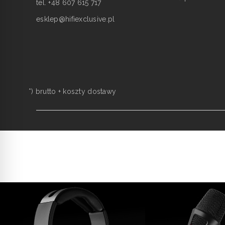
tel. +48 607 615 717
esklep@hifiexclusive.pl
*) brutto +
koszty dostawy