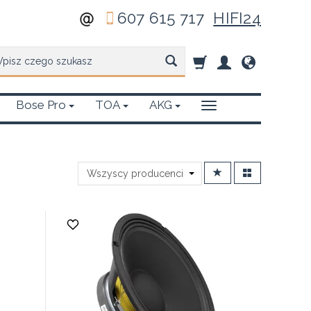
607 615 717
HIFI24
zukaj
Bose Pro
TOA
AKG