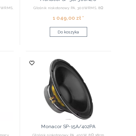
50WRMS,
Głośnik niskotonowy PA, 300WRMS, 8Ω
1 049,00 zł *
Do koszyka
Monacor SP-15A/402PA
 mocy,
Głośnik niskotonowy PA, 400W, 8Ω 38cm