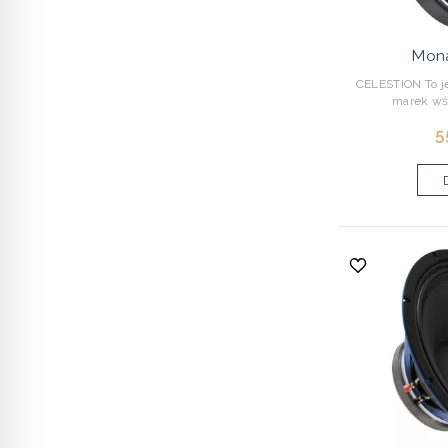
Mona
CELESTION To je
marek wśr
5