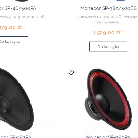
r SP-46/500PA
Monacor SP-38A/500BS
otonowy PA, 500WRMS, 8Ω
Subwoofer PA, 500W, 8Ω Podwójn
centrowanie&...
879,00 zł *
1 529,00 zł *
Do koszyka
Do koszyka
cor SP-382PA
Monacor SP-380PA