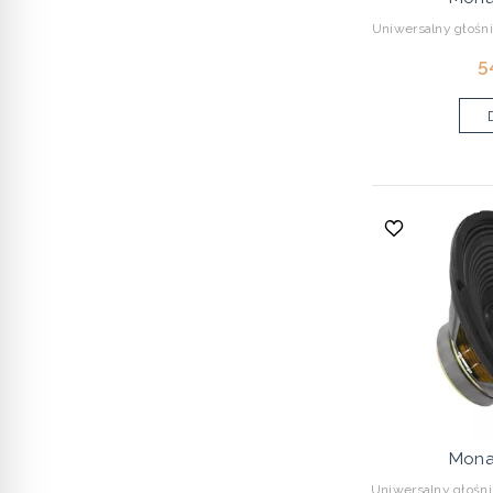
Uniwersalny głośn
5
Mona
Uniwersalny głośn