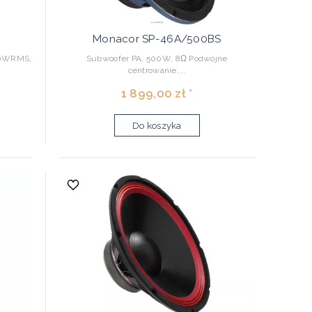
Monacor SP-46A/500BS
50WRMS,
Subwoofer PA, 500W, 8Ω Podwójne
centrowanie,...
1 899,00 zł *
Do koszyka