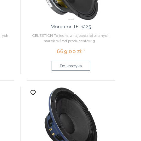
Monacor TF-1225
anych
CELESTION To jedna z najbardziej znanych
marek wśród producentów g...
669,00 zł *
Do koszyka