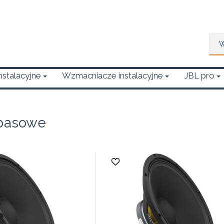
Wys
Instalacyjne
Wzmacniacze instalacyjne
JBL pro
 basowe