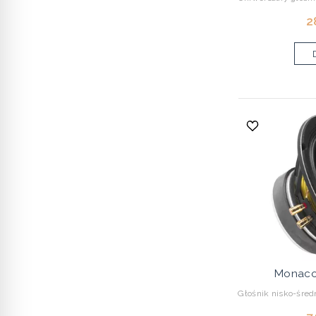
2
Monaco
Głośnik nisko-śred