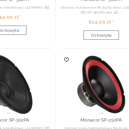
ik niskotonowy, 150WRMS, 8Ω
Głośniki niskotonowe PA dużej mocy, 2
8Ω (SP-380PA) oraz 4Ω ...
44,00 zł *
614,00 zł *
Do koszyka
Do koszyka
cor SP-302PA
Monacor SP-250PA
ik niskotonowy, 100WRMS, 8Ω
Głośnik nisko-średniotonowy PA dużej