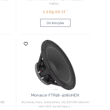
(15&qu...
1 229,00 zł *
Do koszyka
Monacor FTR18-4080HDX
 8Ω
Wysokiej mocy subwoofery CELESTION Głośniki
serii HDX wyróżniają s...