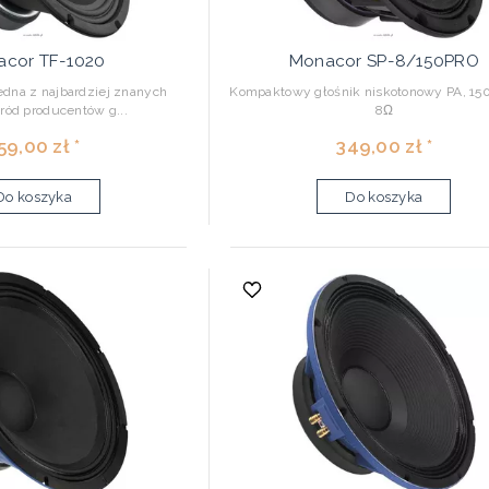
cor TF-1020
Monacor SP-8/150PRO
dna z najbardziej znanych
Kompaktowy głośnik niskotonowy PA, 1
ód producentów g...
8Ω
59,00 zł *
349,00 zł *
Do koszyka
Do koszyka