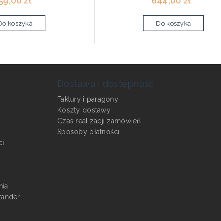
59,00 zł *
644,00 zł *
Do koszyka
Do koszyka
Dostawa i dostępność
Faktury i paragony
Koszty dostawy
Czas realizacji zamówień
Sposoby płatności
ci
nia
tander