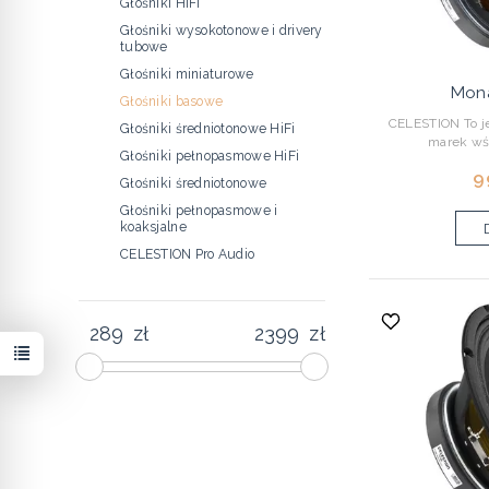
Głośniki HiFi
Głośniki wysokotonowe i drivery
tubowe
Głośniki miniaturowe
Mona
Głośniki basowe
CELESTION To je
Głośniki średniotonowe HiFi
marek wśr
Głośniki pełnopasmowe HiFi
9
Głośniki średniotonowe
Głośniki pełnopasmowe i
koaksjalne
CELESTION Pro Audio
zł
zł