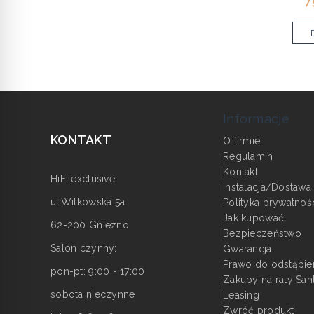
7
Informacje
KONTAKT
O firmie
Regulamin
Kontakt
HiFI exclusive
Instalacja/Dostawa
ul.Witkowska 5a
Polityka prywatnoś
Jak kupować
62-200 Gniezno
Bezpieczeństwo
Salon czynny:
Gwarancja
Prawo do odstąpie
pon-pt: 9:00 - 17:00
Zakupy na raty San
sobota nieczynne
Leasing
Zwróć produkt