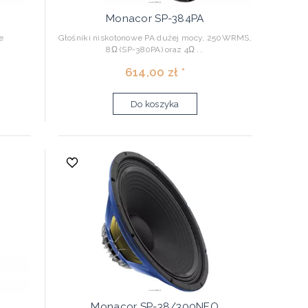
Monacor SP-384PA
e
Głośniki niskotonowe PA dużej mocy, 250WRMS,
8Ω (SP-380PA) oraz 4Ω ...
614,00 zł *
Do koszyka
Monacor SP-38/300NEO