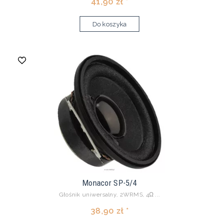
41,90 zł *
Do koszyka
Monacor SP-5/4
Głośnik uniwersalny, 2WRMS, 4Ω ...
38,90 zł *