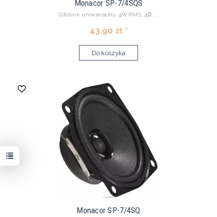
Monacor SP-7/4SQS
Głośnik uniwersalny, 4WRMS, 4Ω ...
43,90 zł *
Do koszyka
Monacor SP-7/4SQ