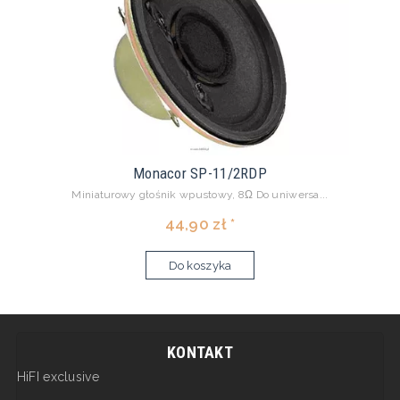
Monacor SP-11/2RDP
Miniaturowy głośnik wpustowy, 8Ω Do uniwersa...
44,90 zł *
Do koszyka
KONTAKT
HiFI exclusive