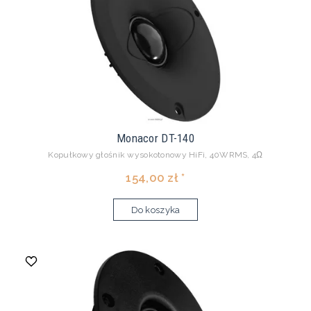
Monacor DT-140
Kopułkowy głośnik wysokotonowy HiFi, 40WRMS, 4Ω
154,00 zł *
Do koszyka