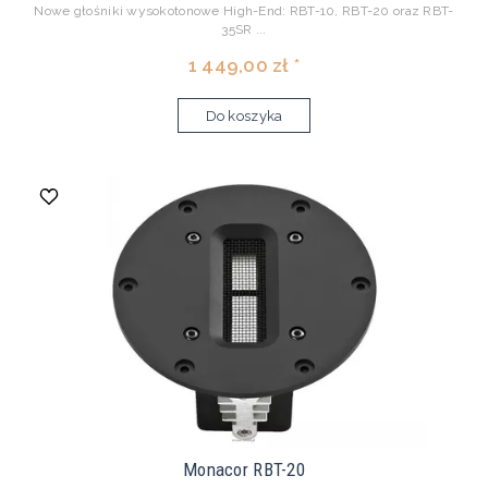
Nowe głośniki wysokotonowe High-End: RBT-10, RBT-20 oraz RBT-
35SR ...
1 449,00 zł *
Do koszyka
Monacor RBT-20