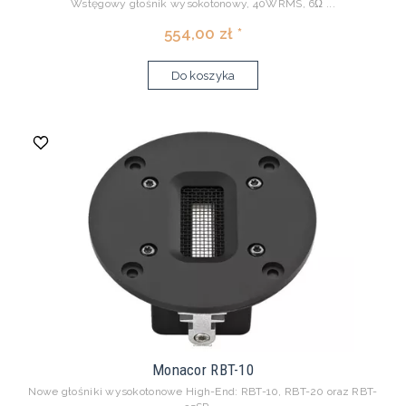
Wstęgowy głośnik wysokotonowy, 40WRMS, 6Ω ...
554,00 zł *
Do koszyka
Monacor RBT-10
Nowe głośniki wysokotonowe High-End: RBT-10, RBT-20 oraz RBT-