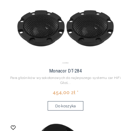
Monacor DT-284
Para głośników wysokotonowych do najlepszego systemu car HiFi
Głoś...
454,00 zł *
Do koszyka