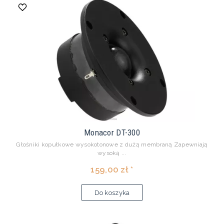
Monacor DT-300
Głośniki kopułkowe wysokotonowe z dużą membraną Zapewniają
wysoką ...
159,00 zł *
Do koszyka