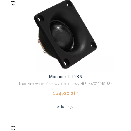
Monacor DT-28N
Neodymowy głośnik wysokotonowy HiFi, 50WRMS, 8Ω
164,00 zł *
Do koszyka