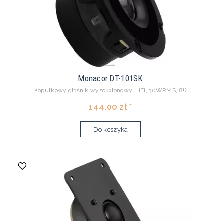
Monacor DT-101SK
Kopułkowy głośnik wysokotonowy HiFi, 30WRMS, 8Ω
144,00 zł *
Do koszyka