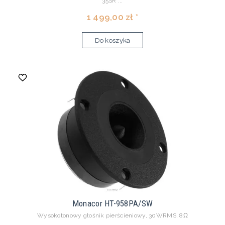
35SR ...
1 499,00 zł *
Do koszyka
Monacor HT-958PA/SW
Wysokotonowy głośnik pierścieniowy, 30WRMS, 8Ω