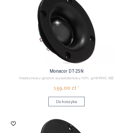
Monacor DT-25N
Neodymowy głośnik wysokotonowy HiFi, 40WRMS, 8Ω
159,00 zł *
Do koszyka