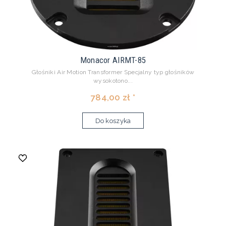
Monacor AIRMT-85
Głośniki Air Motion Transformer Specjalny typ głośników
wysokotono...
784,00 zł *
Do koszyka