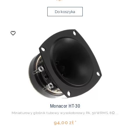
Do koszyka
Monacor HT-30
Miniaturowy głośnik tubowy wysokotonowy PA, 50WRMS, 8Ω ...
94,00 zł *