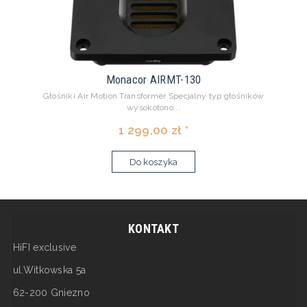
Monacor AIRMT-130
Głośniki Air Motion Transformer Specjalny typ głośników
wysokotono...
1 299,00 zł *
Do koszyka
KONTAKT
HiFI exclusive
ul.Witkowska 5a
62-200 Gniezno