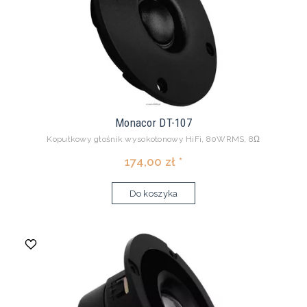
Monacor DT-107
Kopułkowy głośnik wysokotonowy HiFi, 80WRMS, 8Ω
174,00 zł *
Do koszyka