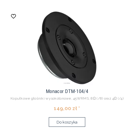
Monacor DTM-104/4
Kopułkowe głośniki wysokotonowe, 45WRMS, 8Ω (/8) oraz 4Ω (/4)
149,00 zł *
Do koszyka