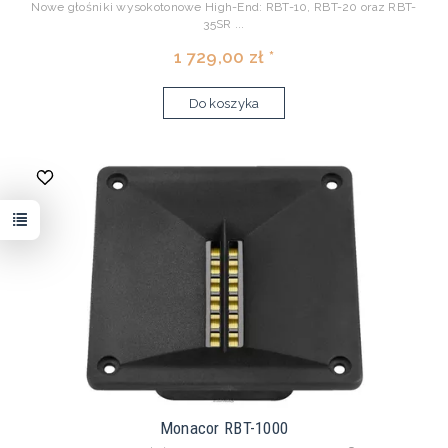
Nowe głośniki wysokotonowe High-End: RBT-10, RBT-20 oraz RBT-
35SR ...
1 729,00 zł *
Do koszyka
Monacor RBT-1000