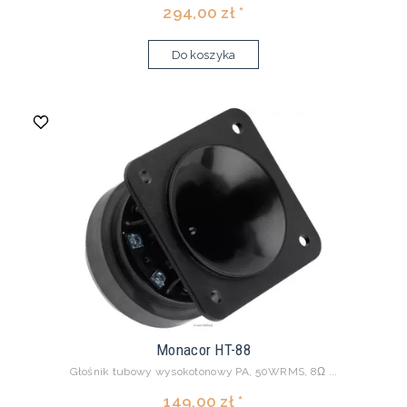
294,00 zł *
Do koszyka
Monacor HT-88
Głośnik tubowy wysokotonowy PA, 50WRMS, 8Ω ...
149,00 zł *