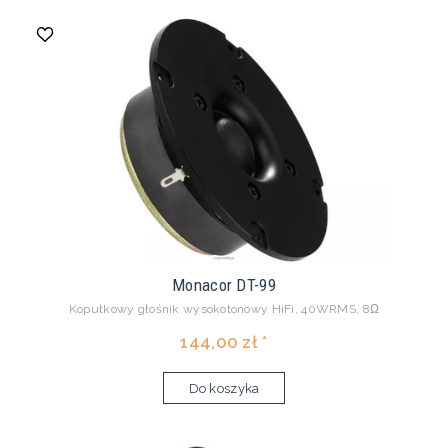
Monacor DT-99
Kopułkowy głośnik wysokotonowy HiFi, 40WRMS, 8Ω
144,00 zł *
Do koszyka