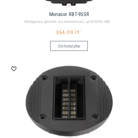
Monacor RBT-95SR
Wstęgowy głośnik wysokotonowy, 40WRMS, 8Ω ...
354,00 zł *
Do koszyka