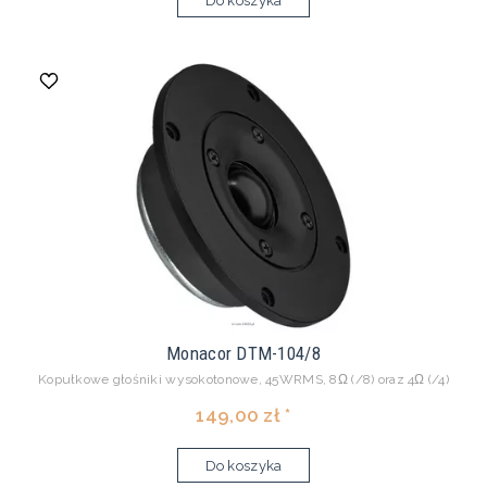
Do koszyka
Monacor DTM-104/8
Kopułkowe głośniki wysokotonowe, 45WRMS, 8Ω (/8) oraz 4Ω (/4)
149,00 zł *
Do koszyka