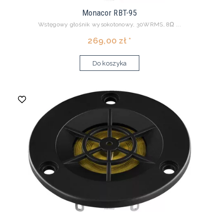
Monacor RBT-95
Wstęgowy głośnik wysokotonowy, 30WRMS, 8Ω ...
269,00 zł *
Do koszyka