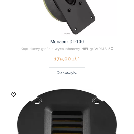
Monacor DT-100
Kopułkowy głośnik wysokotonowy HiFi, 30WRMS, 8Ω
179,00 zł *
Do koszyka