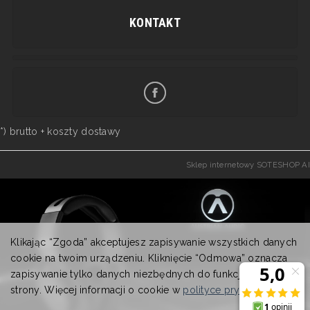
KONTAKT
*) brutto +
koszty dostawy
Sklep internetowy SOTESHOP AI
Klikając “Zgoda” akceptujesz zapisywanie wszystkich danych
cookie na twoim urządzeniu. Kliknięcie “Odmowa” oznacza
zapisywanie tylko danych niezbędnych do funkcjonowania
strony. Więcej informacji o cookie w
polityce prywatności
.