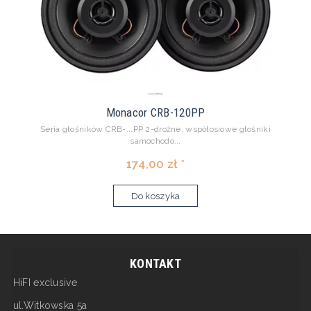
Monacor CRB-120PP
Seria głośników CRB-...PP 2-drożne, współosiowe głośniki
samochodo...
174,00 zł *
Do koszyka
KONTAKT
HiFI exclusive
ul.Witkowska 5a