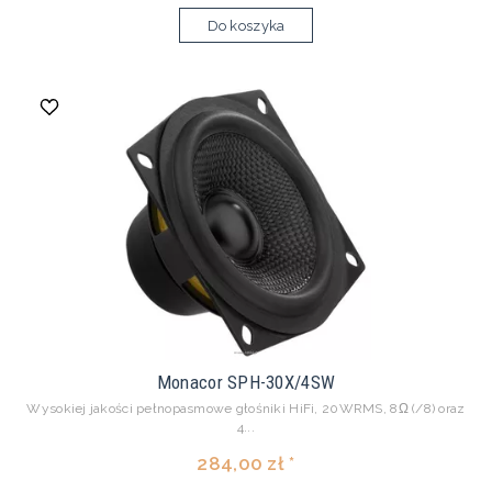
Do koszyka
Monacor SPH-30X/4SW
Wysokiej jakości pełnopasmowe głośniki HiFi, 20WRMS, 8Ω (/8) oraz
4...
284,00 zł *