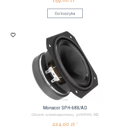
159,00 zł *
Do koszyka
Monacor SPH-68X/AD
Głośnik szerokopasmowy, 30WRMS, 8Ω
224,00 zł *