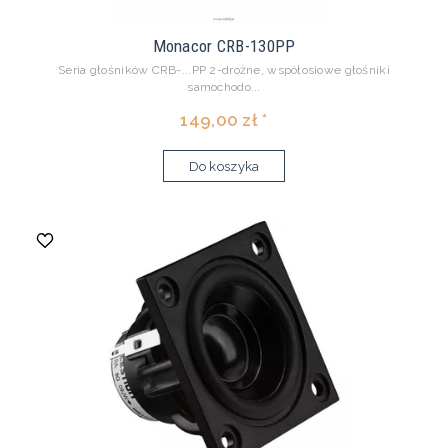
Monacor CRB-130PP
Seria głośników CRB-...PP 2-drożne, współosiowe głośniki
samochodo...
149,00 zł *
Do koszyka