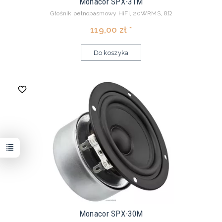
Monacor SPX-31M
Głośnik pełnopasmowy HiFi, 20WRMS, 8Ω
119,00 zł *
Do koszyka
Monacor SPX-30M