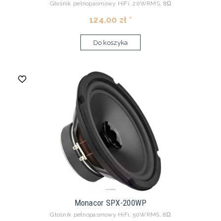
Głośnik pełnopasmowy HiFi, 20WRMS, 8Ω
124,00 zł *
Do koszyka
Monacor SPX-200WP
Głośnik pełnopasmowy HiFi, 50WRMS, 8Ω