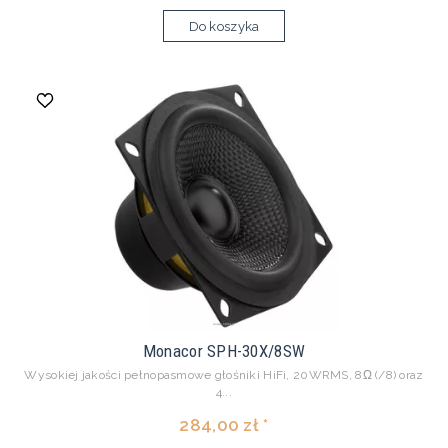
Do koszyka
Monacor SPH-30X/8SW
Wysokiej jakości pełnopasmowe głośniki HiFi, 20WRMS, 8Ω (/8) oraz
4...
284,00 zł *