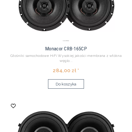
Monacor CRB-165CP
Głośniki samochodowe HiFi Wysokiej jakości membrana z włókna
węglo...
284,00 zł *
Do koszyka